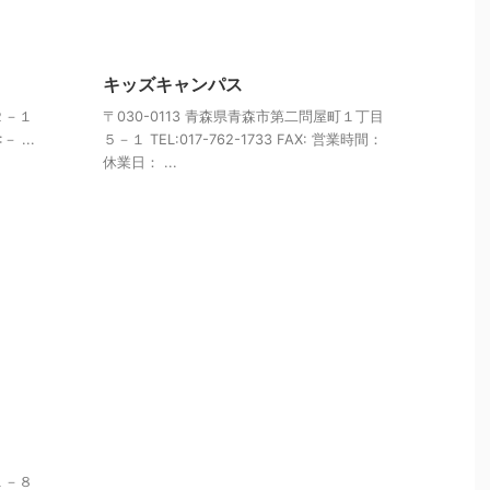
キッズキャンパス
２－１
〒030-0113 青森県青森市第二問屋町１丁目
－ ...
５－１ TEL:017-762-1733 FAX: 営業時間：
休業日： ...
１－８