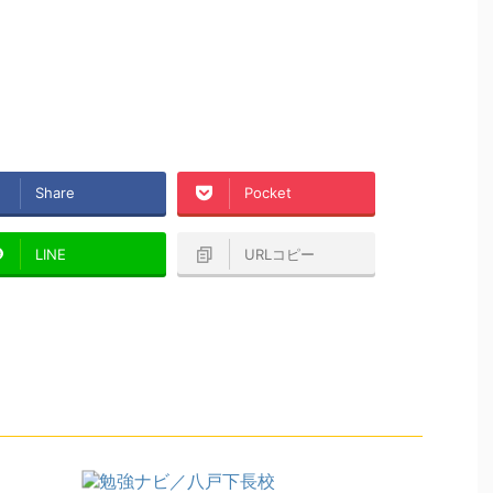
Share
Pocket
LINE
URLコピー