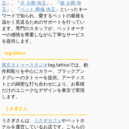
玉
」、「
犬 火葬 埼玉
」、「
猫 火葬 埼
玉
」、「
ペット 葬儀 埼玉
」といったキー
ワードで知られ、愛するペットの最後を
温かく見送るためのサポートを行ってい
ます。専門のスタッフが、ペットオーナ
ーの感情を尊重しながら丁寧なサービス
を提供します。
tag.tattoo
東京タトゥースタジオ
tag.tattooでは、創
作和彫りを中心にカラー、ブラックアン
ドグレーのタトゥーを提供。アーティス
トとの綿密な打ち合わせにより、お客様
だけのユニークなデザインを東京で実現
します。
うさぎさん
うさぎさんは、
うさぎカフェ
やペットホ
テルを運営しているお店です。こちらの