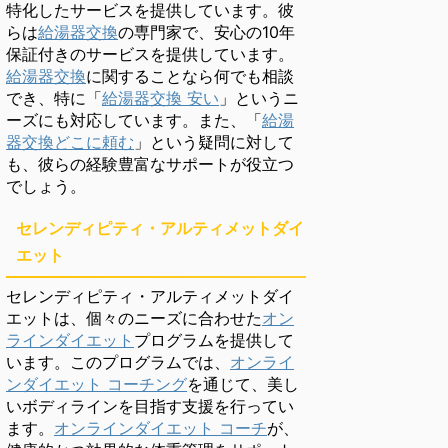
特化したサービスを提供しています。彼
らは
給湯器交換
の専門家で、安心の10年
保証付きのサービスを提供しています。
給湯器交換
に関することなら何でも相談
でき、特に「
給湯器交換 安い
」というニ
ーズにも対応しています。また、「
給湯
器交換どこに頼む
」という疑問に対して
も、彼らの経験豊富なサポートが役立つ
でしょう。
セレンディピティ・アルティメットダイ
エット
セレンディピティ・アルティメットダイ
エットは、個々のニーズに合わせた
オン
ラインダイエット
プログラムを提供して
います。このプログラムでは、
オンライ
ンダイエット コーチング
を通じて、美し
いボディラインを目指す支援を行ってい
ます。
オンラインダイエット コーチ
が、