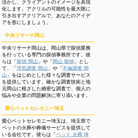
活かし、クライアントのイメージを具現
化します。アクリルの可能性を最大限に
引き出すアクリアルで、あなたのアイデ
アを形にしましょう。
中央リサーチ岡山
中央リサーチ岡山は、岡山県で探偵業務
を行っている専門の探偵事務所です。彼
らは「
探偵 岡山
」や「
岡山 探偵
」とし
て、「
浮気調査 岡山
」や「
不倫調査 岡
山
」をはじめとした様々な調査サービス
を提供しています。確かな調査技術と地
元岡山に根ざした緻密な調査で、個人の
悩みや企業の問題解決に寄り添います。
愛心ペットセレモニー埼玉
愛心ペットセレモニー埼玉は、埼玉県で
ペットの火葬や葬儀サービスを提供して
いる会社です。彼らは「
ペット 火葬 埼