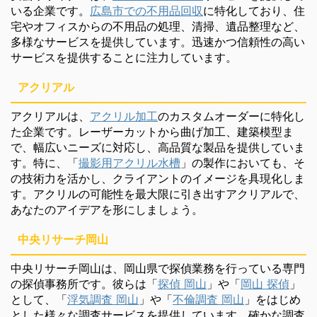
いる企業です。
広島市での不用品回収
に特化しており、住
宅やオフィスからの不用品の処理、清掃、遺品整理など、
多様なサービスを提供しています。迅速かつ信頼性の高い
サービスを提供することに注力しています。
アクリアル
アクリアルは、
アクリル加工
のカスタムオーダーに特化し
た企業です。レーザーカットから曲げ加工、建築模型ま
で、幅広いニーズに対応し、高品質な製品を提供していま
す。特に、「
撮影用アクリル水槽
」の製作においても、そ
の技術力を活かし、クライアントのイメージを具現化しま
す。アクリルの可能性を最大限に引き出すアクリアルで、
あなたのアイデアを形にしましょう。
中央リサーチ岡山
中央リサーチ岡山は、岡山県で探偵業務を行っている専門
の探偵事務所です。彼らは「
探偵 岡山
」や「
岡山 探偵
」
として、「
浮気調査 岡山
」や「
不倫調査 岡山
」をはじめ
とした様々な調査サービスを提供しています。確かな調査