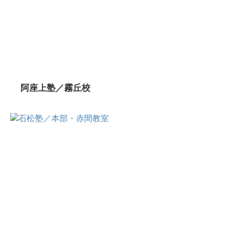
阿座上塾／霧丘校