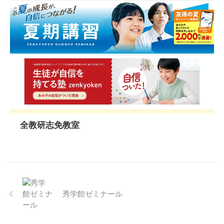
全教研志免教室
秀学館ゼミナール