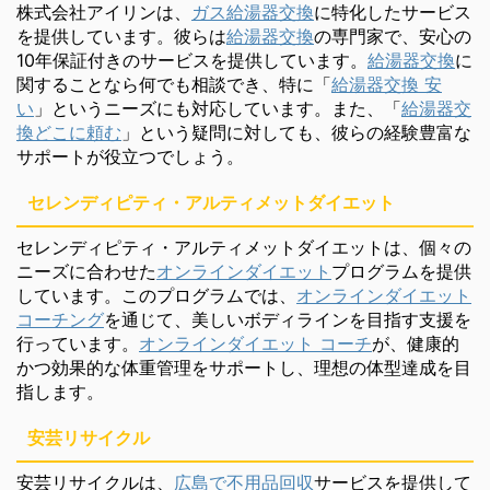
株式会社アイリンは、
ガス給湯器交換
に特化したサービス
を提供しています。彼らは
給湯器交換
の専門家で、安心の
10年保証付きのサービスを提供しています。
給湯器交換
に
関することなら何でも相談でき、特に「
給湯器交換 安
い
」というニーズにも対応しています。また、「
給湯器交
換どこに頼む
」という疑問に対しても、彼らの経験豊富な
サポートが役立つでしょう。
セレンディピティ・アルティメットダイエット
セレンディピティ・アルティメットダイエットは、個々の
ニーズに合わせた
オンラインダイエット
プログラムを提供
しています。このプログラムでは、
オンラインダイエット
コーチング
を通じて、美しいボディラインを目指す支援を
行っています。
オンラインダイエット コーチ
が、健康的
かつ効果的な体重管理をサポートし、理想の体型達成を目
指します。
安芸リサイクル
安芸リサイクルは、
広島で不用品回収
サービスを提供して