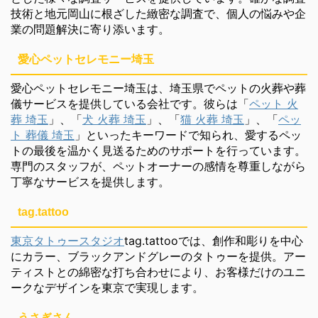
技術と地元岡山に根ざした緻密な調査で、個人の悩みや企
業の問題解決に寄り添います。
愛心ペットセレモニー埼玉
愛心ペットセレモニー埼玉は、埼玉県でペットの火葬や葬
儀サービスを提供している会社です。彼らは「
ペット 火
葬 埼玉
」、「
犬 火葬 埼玉
」、「
猫 火葬 埼玉
」、「
ペッ
ト 葬儀 埼玉
」といったキーワードで知られ、愛するペッ
トの最後を温かく見送るためのサポートを行っています。
専門のスタッフが、ペットオーナーの感情を尊重しながら
丁寧なサービスを提供します。
tag.tattoo
東京タトゥースタジオ
tag.tattooでは、創作和彫りを中心
にカラー、ブラックアンドグレーのタトゥーを提供。アー
ティストとの綿密な打ち合わせにより、お客様だけのユニ
ークなデザインを東京で実現します。
うさぎさん