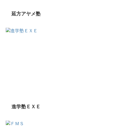
延方アヤメ塾
進学塾ＥＸＥ