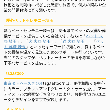
技術と地元岡山に根ざした緻密な調査で、個人の悩みや企
業の問題解決に寄り添います。
愛心ペットセレモニー埼玉
愛心ペットセレモニー埼玉は、埼玉県でペットの火葬や葬
儀サービスを提供している会社です。彼らは「
ペット 火
葬 埼玉
」、「
犬 火葬 埼玉
」、「
猫 火葬 埼玉
」、「
ペッ
ト 葬儀 埼玉
」といったキーワードで知られ、愛するペッ
トの最後を温かく見送るためのサポートを行っています。
専門のスタッフが、ペットオーナーの感情を尊重しながら
丁寧なサービスを提供します。
tag.tattoo
東京タトゥースタジオ
tag.tattooでは、創作和彫りを中心
にカラー、ブラックアンドグレーのタトゥーを提供。アー
ティストとの綿密な打ち合わせにより、お客様だけのユニ
ークなデザインを東京で実現します。
うさぎさん