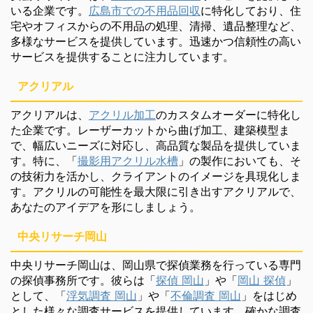
いる企業です。
広島市での不用品回収
に特化しており、住
宅やオフィスからの不用品の処理、清掃、遺品整理など、
多様なサービスを提供しています。迅速かつ信頼性の高い
サービスを提供することに注力しています。
アクリアル
アクリアルは、
アクリル加工
のカスタムオーダーに特化し
た企業です。レーザーカットから曲げ加工、建築模型ま
で、幅広いニーズに対応し、高品質な製品を提供していま
す。特に、「
撮影用アクリル水槽
」の製作においても、そ
の技術力を活かし、クライアントのイメージを具現化しま
す。アクリルの可能性を最大限に引き出すアクリアルで、
あなたのアイデアを形にしましょう。
中央リサーチ岡山
中央リサーチ岡山は、岡山県で探偵業務を行っている専門
の探偵事務所です。彼らは「
探偵 岡山
」や「
岡山 探偵
」
として、「
浮気調査 岡山
」や「
不倫調査 岡山
」をはじめ
とした様々な調査サービスを提供しています。確かな調査