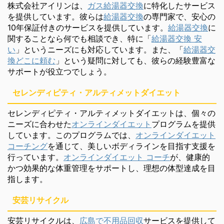
株式会社アイリンは、
ガス給湯器交換
に特化したサービス
を提供しています。彼らは
給湯器交換
の専門家で、安心の
10年保証付きのサービスを提供しています。
給湯器交換
に
関することなら何でも相談でき、特に「
給湯器交換 安
い
」というニーズにも対応しています。また、「
給湯器交
換どこに頼む
」という疑問に対しても、彼らの経験豊富な
サポートが役立つでしょう。
セレンディピティ・アルティメットダイエット
セレンディピティ・アルティメットダイエットは、個々の
ニーズに合わせた
オンラインダイエット
プログラムを提供
しています。このプログラムでは、
オンラインダイエット
コーチング
を通じて、美しいボディラインを目指す支援を
行っています。
オンラインダイエット コーチ
が、健康的
かつ効果的な体重管理をサポートし、理想の体型達成を目
指します。
安芸リサイクル
安芸リサイクルは、
広島で不用品回収
サービスを提供して