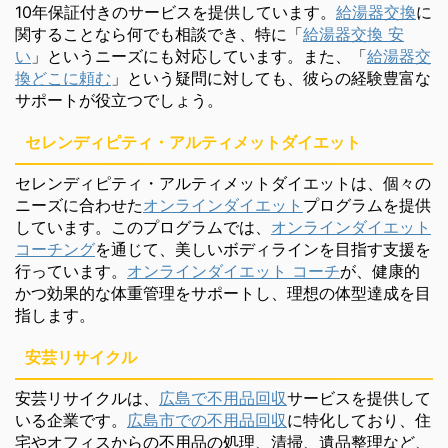
10年保証付きのサービスを提供しています。
給湯器交換
に
関することなら何でも相談でき、特に「
給湯器交換 安
い
」というニーズにも対応しています。また、「
給湯器交
換どこに頼む
」という疑問に対しても、彼らの経験豊富な
サポートが役立つでしょう。
セレンディピティ・アルティメットダイエット
セレンディピティ・アルティメットダイエットは、個々の
ニーズに合わせた
オンラインダイエット
プログラムを提供
しています。このプログラムでは、
オンラインダイエット
コーチング
を通じて、美しいボディラインを目指す支援を
行っています。
オンラインダイエット コーチ
が、健康的
かつ効果的な体重管理をサポートし、理想の体型達成を目
指します。
安芸リサイクル
安芸リサイクルは、
広島で不用品回収
サービスを提供して
いる企業です。
広島市での不用品回収
に特化しており、住
宅やオフィスからの不用品の処理、清掃、遺品整理など、