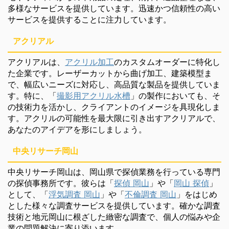
多様なサービスを提供しています。迅速かつ信頼性の高い
サービスを提供することに注力しています。
アクリアル
アクリアルは、
アクリル加工
のカスタムオーダーに特化し
た企業です。レーザーカットから曲げ加工、建築模型ま
で、幅広いニーズに対応し、高品質な製品を提供していま
す。特に、「
撮影用アクリル水槽
」の製作においても、そ
の技術力を活かし、クライアントのイメージを具現化しま
す。アクリルの可能性を最大限に引き出すアクリアルで、
あなたのアイデアを形にしましょう。
中央リサーチ岡山
中央リサーチ岡山は、岡山県で探偵業務を行っている専門
の探偵事務所です。彼らは「
探偵 岡山
」や「
岡山 探偵
」
として、「
浮気調査 岡山
」や「
不倫調査 岡山
」をはじめ
とした様々な調査サービスを提供しています。確かな調査
技術と地元岡山に根ざした緻密な調査で、個人の悩みや企
業の問題解決に寄り添います。