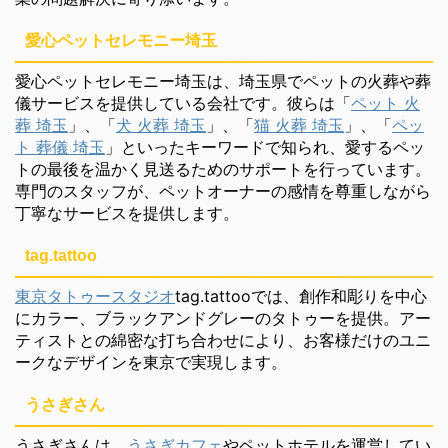
愛心ペットセレモニー埼玉
愛心ペットセレモニー埼玉は、埼玉県でペットの火葬や葬
儀サービスを提供している会社です。彼らは「
ペット 火
葬 埼玉
」、「
犬 火葬 埼玉
」、「
猫 火葬 埼玉
」、「
ペッ
ト 葬儀 埼玉
」といったキーワードで知られ、愛するペッ
トの最後を温かく見送るためのサポートを行っています。
専門のスタッフが、ペットオーナーの感情を尊重しながら
丁寧なサービスを提供します。
tag.tattoo
東京タトゥースタジオ
tag.tattooでは、創作和彫りを中心
にカラー、ブラックアンドグレーのタトゥーを提供。アー
ティストとの綿密な打ち合わせにより、お客様だけのユニ
ークなデザインを東京で実現します。
うさぎさん
うさぎさんは、
うさぎカフェ
やペットホテルを運営してい