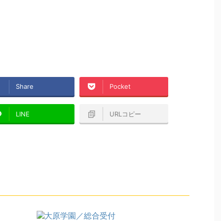
Share
Pocket
LINE
URLコピー