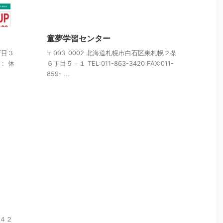
童夢学習センター
丁目３
〒003-0002 北海道札幌市白石区東札幌２条
間： 休
６丁目５－１ TEL:011-863-3420 FAX:011-
859- ...
町４２