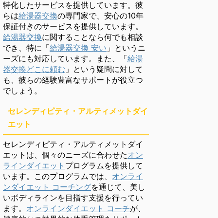
特化したサービスを提供しています。彼
らは
給湯器交換
の専門家で、安心の10年
保証付きのサービスを提供しています。
給湯器交換
に関することなら何でも相談
でき、特に「
給湯器交換 安い
」というニ
ーズにも対応しています。また、「
給湯
器交換どこに頼む
」という疑問に対して
も、彼らの経験豊富なサポートが役立つ
でしょう。
セレンディピティ・アルティメットダイ
エット
セレンディピティ・アルティメットダイ
エットは、個々のニーズに合わせた
オン
ラインダイエット
プログラムを提供して
います。このプログラムでは、
オンライ
ンダイエット コーチング
を通じて、美し
いボディラインを目指す支援を行ってい
ます。
オンラインダイエット コーチ
が、