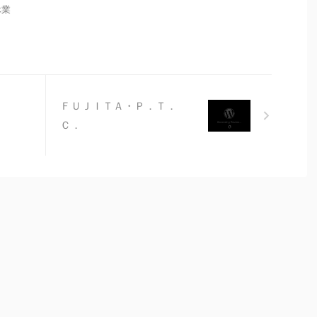
休業
ＦＵＪＩＴＡ・Ｐ．Ｔ．
Ｃ．