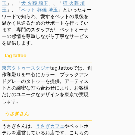
玉
」、「
犬 火葬 埼玉
」、「
猫 火葬 埼
玉
」、「
ペット 葬儀 埼玉
」といったキー
ワードで知られ、愛するペットの最後を
温かく見送るためのサポートを行ってい
ます。専門のスタッフが、ペットオーナ
ーの感情を尊重しながら丁寧なサービス
を提供します。
tag.tattoo
東京タトゥースタジオ
tag.tattooでは、創
作和彫りを中心にカラー、ブラックアン
ドグレーのタトゥーを提供。アーティス
トとの綿密な打ち合わせにより、お客様
だけのユニークなデザインを東京で実現
します。
うさぎさん
うさぎさんは、
うさぎカフェ
やペットホ
テルを運営しているお店です。こちらの