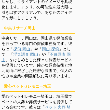
活かし、クライアントのイメージを具現
化します。アクリルの可能性を最大限に
引き出すアクリアルで、あなたのアイデ
アを形にしましょう。
中央リサーチ岡山
中央リサーチ岡山は、岡山県で探偵業務
を行っている専門の探偵事務所です。彼
らは「
探偵 岡山
」や「
岡山 探偵
」とし
て、「
浮気調査 岡山
」や「
不倫調査 岡
山
」をはじめとした様々な調査サービス
を提供しています。確かな調査技術と地
元岡山に根ざした緻密な調査で、個人の
悩みや企業の問題解決に寄り添います。
愛心ペットセレモニー埼玉
愛心ペットセレモニー埼玉は、埼玉県で
ペットの火葬や葬儀サービスを提供して
いる会社です。彼らは「
ペット 火葬 埼