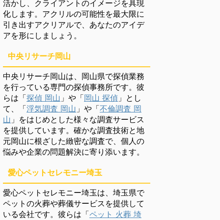
活かし、クライアントのイメージを具現
化します。アクリルの可能性を最大限に
引き出すアクリアルで、あなたのアイデ
アを形にしましょう。
中央リサーチ岡山
中央リサーチ岡山は、岡山県で探偵業務
を行っている専門の探偵事務所です。彼
らは「
探偵 岡山
」や「
岡山 探偵
」とし
て、「
浮気調査 岡山
」や「
不倫調査 岡
山
」をはじめとした様々な調査サービス
を提供しています。確かな調査技術と地
元岡山に根ざした緻密な調査で、個人の
悩みや企業の問題解決に寄り添います。
愛心ペットセレモニー埼玉
愛心ペットセレモニー埼玉は、埼玉県で
ペットの火葬や葬儀サービスを提供して
いる会社です。彼らは「
ペット 火葬 埼