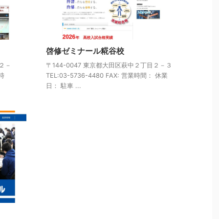
啓修ゼミナール糀谷校
目２－
〒144-0047 東京都大田区萩中２丁目２－３
業時
TEL:03-5736-4480 FAX: 営業時間： 休業
日： 駐車 ...