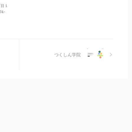
丁目１
74-
つくしん学院