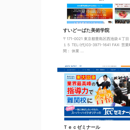
すいどーばた美術学院
〒171-0021 東京都豊島区西池袋４丁
１５ TEL:(代)03-3971-1641 FAX: 営
間： 休業 ...
Ｔｅｃゼミナール