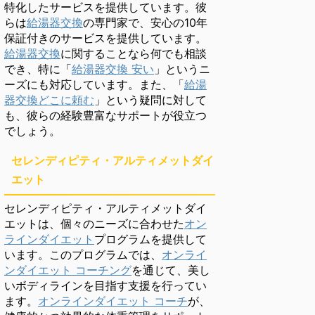
特化したサービスを提供しています。彼
らは
給湯器交換
の専門家で、安心の10年
保証付きのサービスを提供しています。
給湯器交換
に関することなら何でも相談
でき、特に「
給湯器交換 安い
」というニ
ーズにも対応しています。また、「
給湯
器交換どこに頼む
」という疑問に対して
も、彼らの経験豊富なサポートが役立つ
でしょう。
セレンディピティ・アルティメットダイ
エット
セレンディピティ・アルティメットダイ
エットは、個々のニーズに合わせた
オン
ラインダイエット
プログラムを提供して
います。このプログラムでは、
オンライ
ンダイエット コーチング
を通じて、美し
いボディラインを目指す支援を行ってい
ます。
オンラインダイエット コーチ
が、