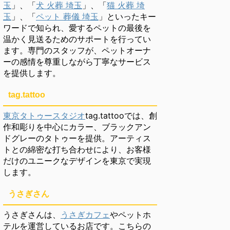
玉
」、「
犬 火葬 埼玉
」、「
猫 火葬 埼
玉
」、「
ペット 葬儀 埼玉
」といったキー
ワードで知られ、愛するペットの最後を
温かく見送るためのサポートを行ってい
ます。専門のスタッフが、ペットオーナ
ーの感情を尊重しながら丁寧なサービス
を提供します。
tag.tattoo
東京タトゥースタジオ
tag.tattooでは、創
作和彫りを中心にカラー、ブラックアン
ドグレーのタトゥーを提供。アーティス
トとの綿密な打ち合わせにより、お客様
だけのユニークなデザインを東京で実現
します。
うさぎさん
うさぎさんは、
うさぎカフェ
やペットホ
テルを運営しているお店です。こちらの