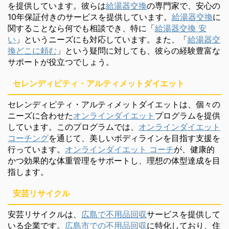
を提供しています。彼らは
給湯器交換
の専門家で、安心の
10年保証付きのサービスを提供しています。
給湯器交換
に
関することなら何でも相談でき、特に「
給湯器交換 安
い
」というニーズにも対応しています。また、「
給湯器交
換どこに頼む
」という疑問に対しても、彼らの経験豊富な
サポートが役立つでしょう。
セレンディピティ・アルティメットダイエット
セレンディピティ・アルティメットダイエットは、個々の
ニーズに合わせた
オンラインダイエット
プログラムを提供
しています。このプログラムでは、
オンラインダイエット
コーチング
を通じて、美しいボディラインを目指す支援を
行っています。
オンラインダイエット コーチ
が、健康的
かつ効果的な体重管理をサポートし、理想の体型達成を目
指します。
安芸リサイクル
安芸リサイクルは、
広島で不用品回収
サービスを提供して
いる企業です。
広島市での不用品回収
に特化しており、住