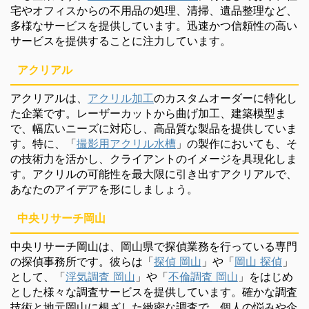
宅やオフィスからの不用品の処理、清掃、遺品整理など、
多様なサービスを提供しています。迅速かつ信頼性の高い
サービスを提供することに注力しています。
アクリアル
アクリアルは、
アクリル加工
のカスタムオーダーに特化し
た企業です。レーザーカットから曲げ加工、建築模型ま
で、幅広いニーズに対応し、高品質な製品を提供していま
す。特に、「
撮影用アクリル水槽
」の製作においても、そ
の技術力を活かし、クライアントのイメージを具現化しま
す。アクリルの可能性を最大限に引き出すアクリアルで、
あなたのアイデアを形にしましょう。
中央リサーチ岡山
中央リサーチ岡山は、岡山県で探偵業務を行っている専門
の探偵事務所です。彼らは「
探偵 岡山
」や「
岡山 探偵
」
として、「
浮気調査 岡山
」や「
不倫調査 岡山
」をはじめ
とした様々な調査サービスを提供しています。確かな調査
技術と地元岡山に根ざした緻密な調査で、個人の悩みや企