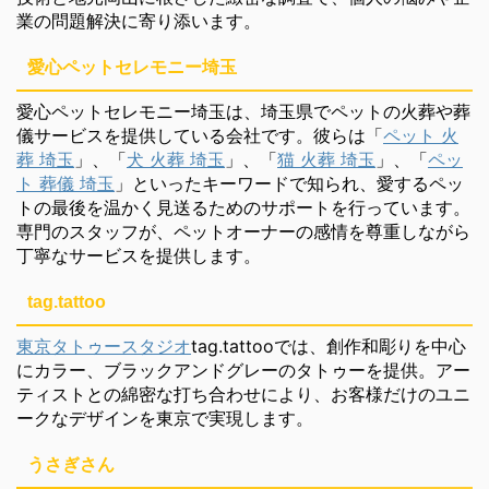
業の問題解決に寄り添います。
愛心ペットセレモニー埼玉
愛心ペットセレモニー埼玉は、埼玉県でペットの火葬や葬
儀サービスを提供している会社です。彼らは「
ペット 火
葬 埼玉
」、「
犬 火葬 埼玉
」、「
猫 火葬 埼玉
」、「
ペッ
ト 葬儀 埼玉
」といったキーワードで知られ、愛するペッ
トの最後を温かく見送るためのサポートを行っています。
専門のスタッフが、ペットオーナーの感情を尊重しながら
丁寧なサービスを提供します。
tag.tattoo
東京タトゥースタジオ
tag.tattooでは、創作和彫りを中心
にカラー、ブラックアンドグレーのタトゥーを提供。アー
ティストとの綿密な打ち合わせにより、お客様だけのユニ
ークなデザインを東京で実現します。
うさぎさん