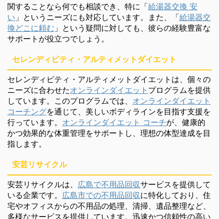
関することなら何でも相談でき、特に「
給湯器交換 安
い
」というニーズにも対応しています。また、「
給湯器交
換どこに頼む
」という疑問に対しても、彼らの経験豊富な
サポートが役立つでしょう。
セレンディピティ・アルティメットダイエット
セレンディピティ・アルティメットダイエットは、個々の
ニーズに合わせた
オンラインダイエット
プログラムを提供
しています。このプログラムでは、
オンラインダイエット
コーチング
を通じて、美しいボディラインを目指す支援を
行っています。
オンラインダイエット コーチ
が、健康的
かつ効果的な体重管理をサポートし、理想の体型達成を目
指します。
安芸リサイクル
安芸リサイクルは、
広島で不用品回収
サービスを提供して
いる企業です。
広島市での不用品回収
に特化しており、住
宅やオフィスからの不用品の処理、清掃、遺品整理など、
多様なサービスを提供しています。迅速かつ信頼性の高い