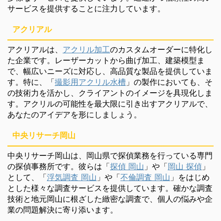
サービスを提供することに注力しています。
アクリアル
アクリアルは、
アクリル加工
のカスタムオーダーに特化し
た企業です。レーザーカットから曲げ加工、建築模型ま
で、幅広いニーズに対応し、高品質な製品を提供していま
す。特に、「
撮影用アクリル水槽
」の製作においても、そ
の技術力を活かし、クライアントのイメージを具現化しま
す。アクリルの可能性を最大限に引き出すアクリアルで、
あなたのアイデアを形にしましょう。
中央リサーチ岡山
中央リサーチ岡山は、岡山県で探偵業務を行っている専門
の探偵事務所です。彼らは「
探偵 岡山
」や「
岡山 探偵
」
として、「
浮気調査 岡山
」や「
不倫調査 岡山
」をはじめ
とした様々な調査サービスを提供しています。確かな調査
技術と地元岡山に根ざした緻密な調査で、個人の悩みや企
業の問題解決に寄り添います。