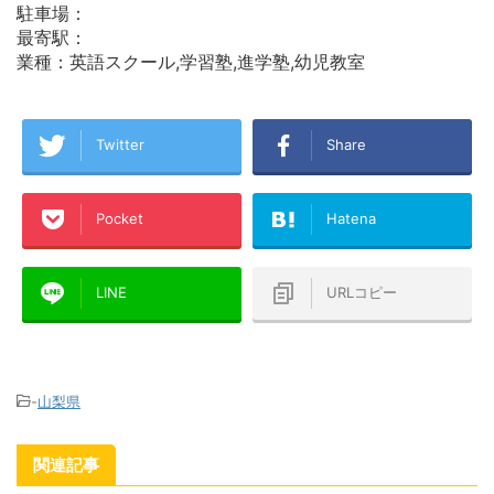
駐車場：
最寄駅：
業種：英語スクール,学習塾,進学塾,幼児教室
Twitter
Share
Pocket
Hatena
LINE
URLコピー
-
山梨県
関連記事