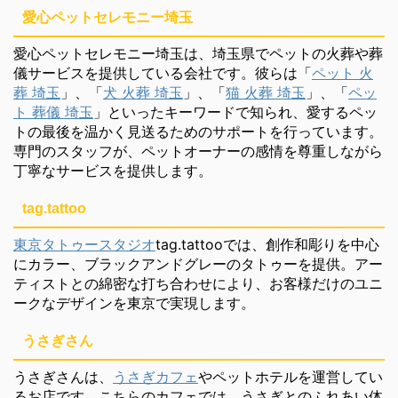
愛心ペットセレモニー埼玉
愛心ペットセレモニー埼玉は、埼玉県でペットの火葬や葬
儀サービスを提供している会社です。彼らは「
ペット 火
葬 埼玉
」、「
犬 火葬 埼玉
」、「
猫 火葬 埼玉
」、「
ペッ
ト 葬儀 埼玉
」といったキーワードで知られ、愛するペッ
トの最後を温かく見送るためのサポートを行っています。
専門のスタッフが、ペットオーナーの感情を尊重しながら
丁寧なサービスを提供します。
tag.tattoo
東京タトゥースタジオ
tag.tattooでは、創作和彫りを中心
にカラー、ブラックアンドグレーのタトゥーを提供。アー
ティストとの綿密な打ち合わせにより、お客様だけのユニ
ークなデザインを東京で実現します。
うさぎさん
うさぎさんは、
うさぎカフェ
やペットホテルを運営してい
るお店です。こちらのカフェでは、うさぎとのふれあい体