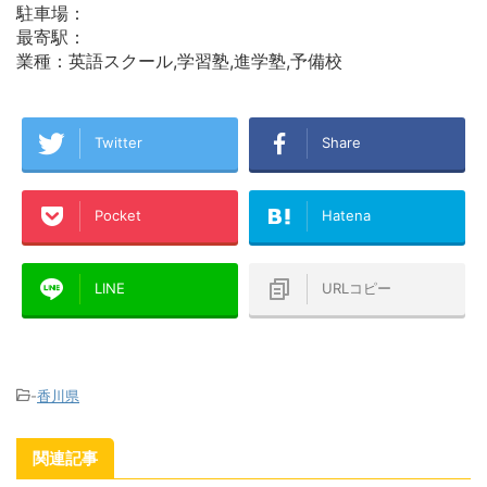
駐車場：
最寄駅：
業種：英語スクール,学習塾,進学塾,予備校
Twitter
Share
Pocket
Hatena
LINE
URLコピー
-
香川県
関連記事