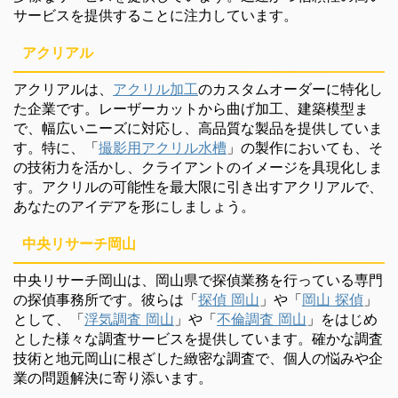
サービスを提供することに注力しています。
アクリアル
アクリアルは、
アクリル加工
のカスタムオーダーに特化し
た企業です。レーザーカットから曲げ加工、建築模型ま
で、幅広いニーズに対応し、高品質な製品を提供していま
す。特に、「
撮影用アクリル水槽
」の製作においても、そ
の技術力を活かし、クライアントのイメージを具現化しま
す。アクリルの可能性を最大限に引き出すアクリアルで、
あなたのアイデアを形にしましょう。
中央リサーチ岡山
中央リサーチ岡山は、岡山県で探偵業務を行っている専門
の探偵事務所です。彼らは「
探偵 岡山
」や「
岡山 探偵
」
として、「
浮気調査 岡山
」や「
不倫調査 岡山
」をはじめ
とした様々な調査サービスを提供しています。確かな調査
技術と地元岡山に根ざした緻密な調査で、個人の悩みや企
業の問題解決に寄り添います。