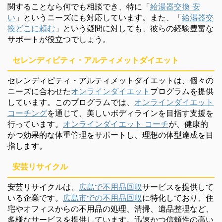
関することなら何でも相談でき、特に「
給湯器交換 安
い
」というニーズにも対応しています。また、「
給湯器交
換どこに頼む
」という疑問に対しても、彼らの経験豊富な
サポートが役立つでしょう。
セレンディピティ・アルティメットダイエット
セレンディピティ・アルティメットダイエットは、個々の
ニーズに合わせた
オンラインダイエット
プログラムを提供
しています。このプログラムでは、
オンラインダイエット
コーチング
を通じて、美しいボディラインを目指す支援を
行っています。
オンラインダイエット コーチ
が、健康的
かつ効果的な体重管理をサポートし、理想の体型達成を目
指します。
安芸リサイクル
安芸リサイクルは、
広島で不用品回収
サービスを提供して
いる企業です。
広島市での不用品回収
に特化しており、住
宅やオフィスからの不用品の処理、清掃、遺品整理など、
多様なサービスを提供しています。迅速かつ信頼性の高い