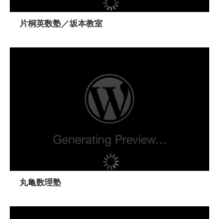
片桐英数塾／坂本教室
丸亀数理塾