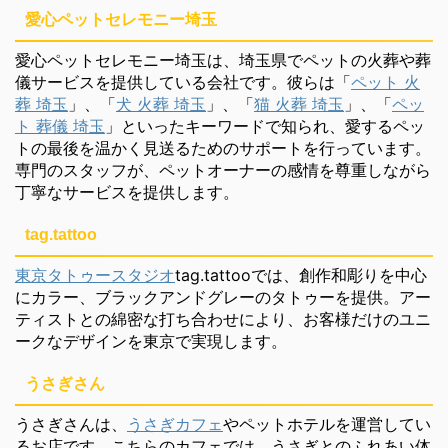
愛心ペットセレモニー埼玉
愛心ペットセレモニー埼玉は、埼玉県でペットの火葬や葬
儀サービスを提供している会社です。彼らは「
ペット 火
葬 埼玉
」、「
犬 火葬 埼玉
」、「
猫 火葬 埼玉
」、「
ペッ
ト 葬儀 埼玉
」といったキーワードで知られ、愛するペッ
トの最後を温かく見送るためのサポートを行っています。
専門のスタッフが、ペットオーナーの感情を尊重しながら
丁寧なサービスを提供します。
tag.tattoo
東京タトゥースタジオ
tag.tattooでは、創作和彫りを中心
にカラー、ブラックアンドグレーのタトゥーを提供。アー
ティストとの綿密な打ち合わせにより、お客様だけのユニ
ークなデザインを東京で実現します。
うさぎさん
うさぎさんは、
うさぎカフェ
やペットホテルを運営してい
るお店です。こちらのカフェでは、うさぎとのふれあい体