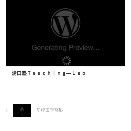
湯口塾Ｔｅａｃｈｉｎｇ―Ｌａｂ
早稲田学習塾