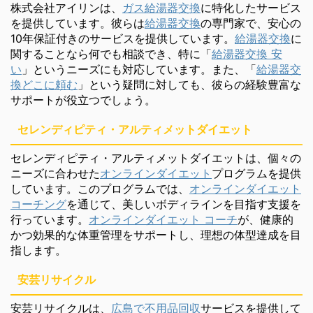
株式会社アイリンは、
ガス給湯器交換
に特化したサービス
を提供しています。彼らは
給湯器交換
の専門家で、安心の
10年保証付きのサービスを提供しています。
給湯器交換
に
関することなら何でも相談でき、特に「
給湯器交換 安
い
」というニーズにも対応しています。また、「
給湯器交
換どこに頼む
」という疑問に対しても、彼らの経験豊富な
サポートが役立つでしょう。
セレンディピティ・アルティメットダイエット
セレンディピティ・アルティメットダイエットは、個々の
ニーズに合わせた
オンラインダイエット
プログラムを提供
しています。このプログラムでは、
オンラインダイエット
コーチング
を通じて、美しいボディラインを目指す支援を
行っています。
オンラインダイエット コーチ
が、健康的
かつ効果的な体重管理をサポートし、理想の体型達成を目
指します。
安芸リサイクル
安芸リサイクルは、
広島で不用品回収
サービスを提供して