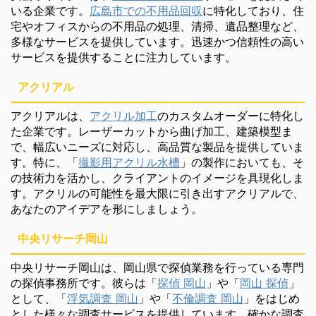
いる企業です。
広島市での不用品回収
に特化しており、住
宅やオフィスからの不用品の処理、清掃、遺品整理など、
多様なサービスを提供しています。迅速かつ信頼性の高い
サービスを提供することに注力しています。
アクリアル
アクリアルは、
アクリル加工
のカスタムオーダーに特化し
た企業です。レーザーカットから曲げ加工、建築模型ま
で、幅広いニーズに対応し、高品質な製品を提供していま
す。特に、「
撮影用アクリル水槽
」の製作においても、そ
の技術力を活かし、クライアントのイメージを具現化しま
す。アクリルの可能性を最大限に引き出すアクリアルで、
あなたのアイデアを形にしましょう。
中央リサーチ岡山
中央リサーチ岡山は、岡山県で探偵業務を行っている専門
の探偵事務所です。彼らは「
探偵 岡山
」や「
岡山 探偵
」
として、「
浮気調査 岡山
」や「
不倫調査 岡山
」をはじめ
とした様々な調査サービスを提供しています。確かな調査