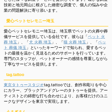
技術と地元岡山に根ざした緻密な調査で、個人の悩みや企
業の問題解決に寄り添います。
愛心ペットセレモニー埼玉
愛心ペットセレモニー埼玉は、埼玉県でペットの火葬や葬
儀サービスを提供している会社です。彼らは「
ペット 火
葬 埼玉
」、「
犬 火葬 埼玉
」、「
猫 火葬 埼玉
」、「
ペッ
ト 葬儀 埼玉
」といったキーワードで知られ、愛するペッ
トの最後を温かく見送るためのサポートを行っています。
専門のスタッフが、ペットオーナーの感情を尊重しながら
丁寧なサービスを提供します。
tag.tattoo
東京タトゥースタジオ
tag.tattooでは、創作和彫りを中心
にカラー、ブラックアンドグレーのタトゥーを提供。アー
ティストとの綿密な打ち合わせにより、お客様だけのユニ
ークなデザインを東京で実現します。
うさぎさん