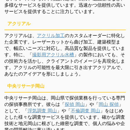
多様なサービスを提供しています。迅速かつ信頼性の高い
サービスを提供することに注力しています。
アクリアル
アクリアルは、
アクリル加工
のカスタムオーダーに特化し
た企業です。レーザーカットから曲げ加工、建築模型ま
で、幅広いニーズに対応し、高品質な製品を提供していま
す。特に、「
撮影用アクリル水槽
」の製作においても、そ
の技術力を活かし、クライアントのイメージを具現化しま
す。アクリルの可能性を最大限に引き出すアクリアルで、
あなたのアイデアを形にしましょう。
中央リサーチ岡山
中央リサーチ岡山は、岡山県で探偵業務を行っている専門
の探偵事務所です。彼らは「
探偵 岡山
」や「
岡山 探偵
」
として、「
浮気調査 岡山
」や「
不倫調査 岡山
」をはじめ
とした様々な調査サービスを提供しています。確かな調査
技術と地元岡山に根ざした緻密な調査で、個人の悩みや企
業の問題解決に寄り添います。