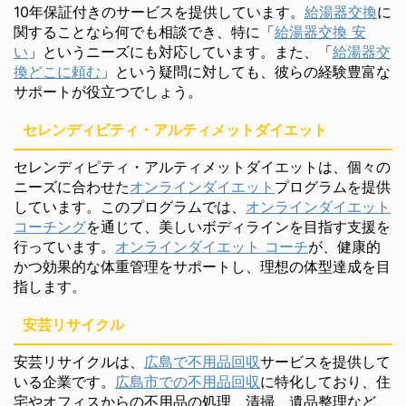
10年保証付きのサービスを提供しています。
給湯器交換
に
関することなら何でも相談でき、特に「
給湯器交換 安
い
」というニーズにも対応しています。また、「
給湯器交
換どこに頼む
」という疑問に対しても、彼らの経験豊富な
サポートが役立つでしょう。
セレンディピティ・アルティメットダイエット
セレンディピティ・アルティメットダイエットは、個々の
ニーズに合わせた
オンラインダイエット
プログラムを提供
しています。このプログラムでは、
オンラインダイエット
コーチング
を通じて、美しいボディラインを目指す支援を
行っています。
オンラインダイエット コーチ
が、健康的
かつ効果的な体重管理をサポートし、理想の体型達成を目
指します。
安芸リサイクル
安芸リサイクルは、
広島で不用品回収
サービスを提供して
いる企業です。
広島市での不用品回収
に特化しており、住
宅やオフィスからの不用品の処理、清掃、遺品整理など、