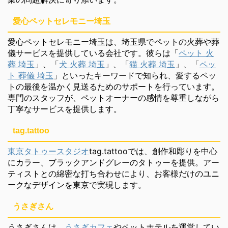
愛心ペットセレモニー埼玉
愛心ペットセレモニー埼玉は、埼玉県でペットの火葬や葬
儀サービスを提供している会社です。彼らは「
ペット 火
葬 埼玉
」、「
犬 火葬 埼玉
」、「
猫 火葬 埼玉
」、「
ペッ
ト 葬儀 埼玉
」といったキーワードで知られ、愛するペッ
トの最後を温かく見送るためのサポートを行っています。
専門のスタッフが、ペットオーナーの感情を尊重しながら
丁寧なサービスを提供します。
tag.tattoo
東京タトゥースタジオ
tag.tattooでは、創作和彫りを中心
にカラー、ブラックアンドグレーのタトゥーを提供。アー
ティストとの綿密な打ち合わせにより、お客様だけのユニ
ークなデザインを東京で実現します。
うさぎさん
うさぎさんは、
うさぎカフェ
やペットホテルを運営してい