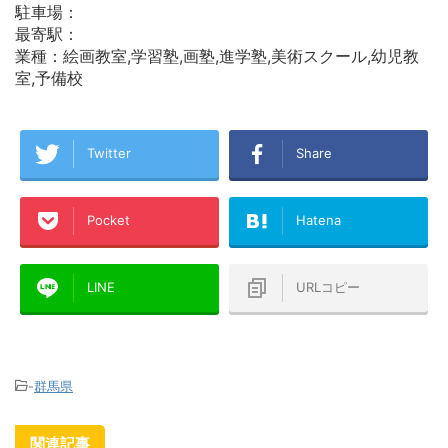
駐車場：
最寄駅：
業種：絵画教室,学習塾,画塾,進学塾,美術スクール,幼児教
室,予備校
Twitter
Share
Pocket
Hatena
LINE
URLコピー
-
群馬県
関連記事