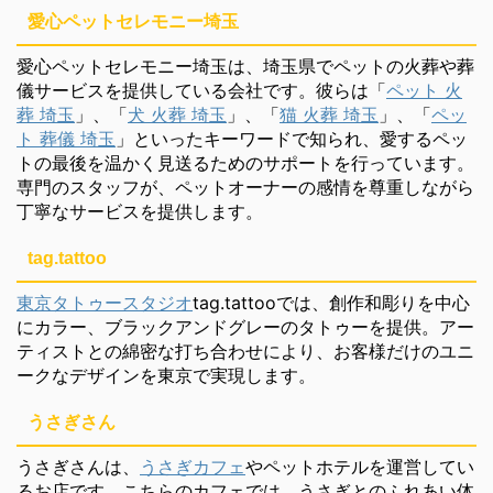
愛心ペットセレモニー埼玉
愛心ペットセレモニー埼玉は、埼玉県でペットの火葬や葬
儀サービスを提供している会社です。彼らは「
ペット 火
葬 埼玉
」、「
犬 火葬 埼玉
」、「
猫 火葬 埼玉
」、「
ペッ
ト 葬儀 埼玉
」といったキーワードで知られ、愛するペッ
トの最後を温かく見送るためのサポートを行っています。
専門のスタッフが、ペットオーナーの感情を尊重しながら
丁寧なサービスを提供します。
tag.tattoo
東京タトゥースタジオ
tag.tattooでは、創作和彫りを中心
にカラー、ブラックアンドグレーのタトゥーを提供。アー
ティストとの綿密な打ち合わせにより、お客様だけのユニ
ークなデザインを東京で実現します。
うさぎさん
うさぎさんは、
うさぎカフェ
やペットホテルを運営してい
るお店です。こちらのカフェでは、うさぎとのふれあい体