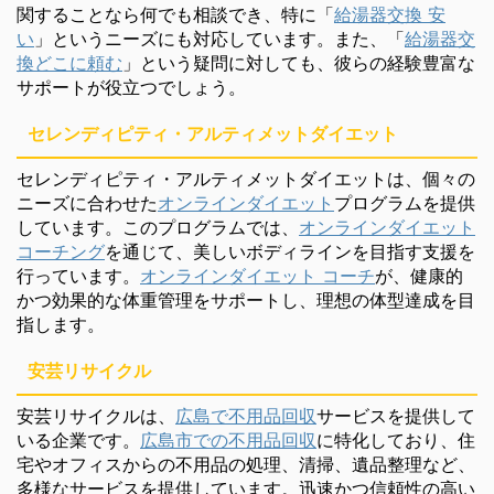
関することなら何でも相談でき、特に「
給湯器交換 安
い
」というニーズにも対応しています。また、「
給湯器交
換どこに頼む
」という疑問に対しても、彼らの経験豊富な
サポートが役立つでしょう。
セレンディピティ・アルティメットダイエット
セレンディピティ・アルティメットダイエットは、個々の
ニーズに合わせた
オンラインダイエット
プログラムを提供
しています。このプログラムでは、
オンラインダイエット
コーチング
を通じて、美しいボディラインを目指す支援を
行っています。
オンラインダイエット コーチ
が、健康的
かつ効果的な体重管理をサポートし、理想の体型達成を目
指します。
安芸リサイクル
安芸リサイクルは、
広島で不用品回収
サービスを提供して
いる企業です。
広島市での不用品回収
に特化しており、住
宅やオフィスからの不用品の処理、清掃、遺品整理など、
多様なサービスを提供しています。迅速かつ信頼性の高い