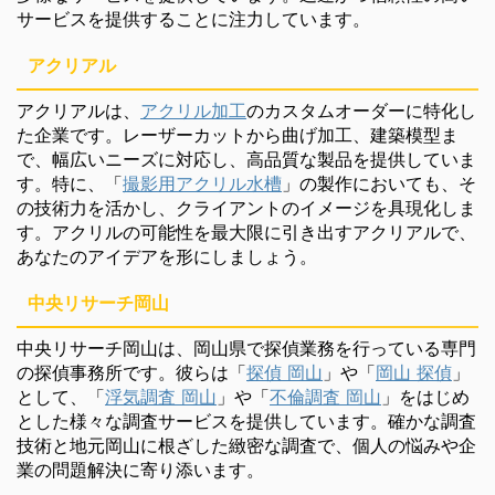
サービスを提供することに注力しています。
アクリアル
アクリアルは、
アクリル加工
のカスタムオーダーに特化し
た企業です。レーザーカットから曲げ加工、建築模型ま
で、幅広いニーズに対応し、高品質な製品を提供していま
す。特に、「
撮影用アクリル水槽
」の製作においても、そ
の技術力を活かし、クライアントのイメージを具現化しま
す。アクリルの可能性を最大限に引き出すアクリアルで、
あなたのアイデアを形にしましょう。
中央リサーチ岡山
中央リサーチ岡山は、岡山県で探偵業務を行っている専門
の探偵事務所です。彼らは「
探偵 岡山
」や「
岡山 探偵
」
として、「
浮気調査 岡山
」や「
不倫調査 岡山
」をはじめ
とした様々な調査サービスを提供しています。確かな調査
技術と地元岡山に根ざした緻密な調査で、個人の悩みや企
業の問題解決に寄り添います。