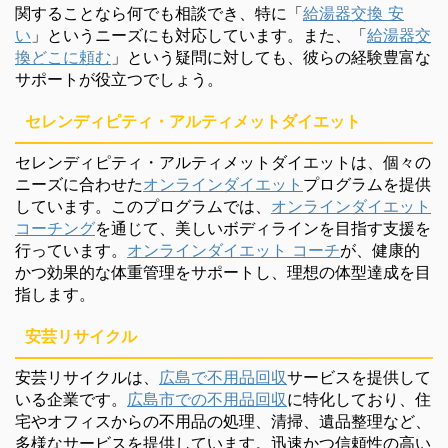
関することなら何でも相談でき、特に「
給湯器交換 安
い
」というニーズにも対応しています。また、「
給湯器交
換どこに頼む
」という疑問に対しても、彼らの経験豊富な
サポートが役立つでしょう。
セレンディピティ・アルティメットダイエット
セレンディピティ・アルティメットダイエットは、個々の
ニーズに合わせた
オンラインダイエット
プログラムを提供
しています。このプログラムでは、
オンラインダイエット
コーチング
を通じて、美しいボディラインを目指す支援を
行っています。
オンラインダイエット コーチ
が、健康的
かつ効果的な体重管理をサポートし、理想の体型達成を目
指します。
安芸リサイクル
安芸リサイクルは、
広島で不用品回収
サービスを提供して
いる企業です。
広島市での不用品回収
に特化しており、住
宅やオフィスからの不用品の処理、清掃、遺品整理など、
多様なサービスを提供しています。迅速かつ信頼性の高い