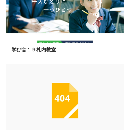
学び舎１９札内教室