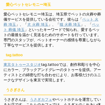
愛心ペットセレモニー埼玉
愛心ペットセレモニー埼玉は、埼玉県でペットの火葬や葬
儀サービスを提供している会社です。彼らは「
ペット 火
葬 埼玉
」、「
犬 火葬 埼玉
」、「
猫 火葬 埼玉
」、「
ペッ
ト 葬儀 埼玉
」といったキーワードで知られ、愛するペッ
トの最後を温かく見送るためのサポートを行っています。
専門のスタッフが、ペットオーナーの感情を尊重しながら
丁寧なサービスを提供します。
tag.tattoo
東京タトゥースタジオ
tag.tattooでは、創作和彫りを中心
にカラー、ブラックアンドグレーのタトゥーを提供。アー
ティストとの綿密な打ち合わせにより、お客様だけのユニ
ークなデザインを東京で実現します。
うさぎさん
うさぎさんは、
うさぎカフェ
やペットホテルを運営してい
るお店です。こちらのカフェでは、うさぎとのふれあい体