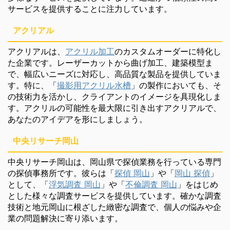
サービスを提供することに注力しています。
アクリアル
アクリアルは、
アクリル加工
のカスタムオーダーに特化し
た企業です。レーザーカットから曲げ加工、建築模型ま
で、幅広いニーズに対応し、高品質な製品を提供していま
す。特に、「
撮影用アクリル水槽
」の製作においても、そ
の技術力を活かし、クライアントのイメージを具現化しま
す。アクリルの可能性を最大限に引き出すアクリアルで、
あなたのアイデアを形にしましょう。
中央リサーチ岡山
中央リサーチ岡山は、岡山県で探偵業務を行っている専門
の探偵事務所です。彼らは「
探偵 岡山
」や「
岡山 探偵
」
として、「
浮気調査 岡山
」や「
不倫調査 岡山
」をはじめ
とした様々な調査サービスを提供しています。確かな調査
技術と地元岡山に根ざした緻密な調査で、個人の悩みや企
業の問題解決に寄り添います。