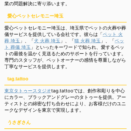
業の問題解決に寄り添います。
愛心ペットセレモニー埼玉
愛心ペットセレモニー埼玉は、埼玉県でペットの火葬や葬
儀サービスを提供している会社です。彼らは「
ペット 火
葬 埼玉
」、「
犬 火葬 埼玉
」、「
猫 火葬 埼玉
」、「
ペッ
ト 葬儀 埼玉
」といったキーワードで知られ、愛するペッ
トの最後を温かく見送るためのサポートを行っています。
専門のスタッフが、ペットオーナーの感情を尊重しながら
丁寧なサービスを提供します。
tag.tattoo
東京タトゥースタジオ
tag.tattooでは、創作和彫りを中心
にカラー、ブラックアンドグレーのタトゥーを提供。アー
ティストとの綿密な打ち合わせにより、お客様だけのユニ
ークなデザインを東京で実現します。
うさぎさん