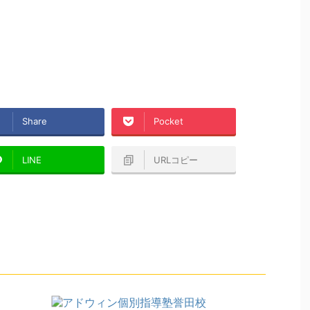
Share
Pocket
LINE
URLコピー