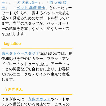
玉
」、「
犬 火葬 埼玉
」、「
猫 火葬 埼
玉
」、「
ペット 葬儀 埼玉
」といったキー
ワードで知られ、愛するペットの最後を
温かく見送るためのサポートを行ってい
ます。専門のスタッフが、ペットオーナ
ーの感情を尊重しながら丁寧なサービス
を提供します。
tag.tattoo
東京タトゥースタジオ
tag.tattooでは、創
作和彫りを中心にカラー、ブラックアン
ドグレーのタトゥーを提供。アーティス
トとの綿密な打ち合わせにより、お客様
だけのユニークなデザインを東京で実現
します。
うさぎさん
うさぎさんは、
うさぎカフェ
やペットホ
テルを運営しているお店です。こちらの