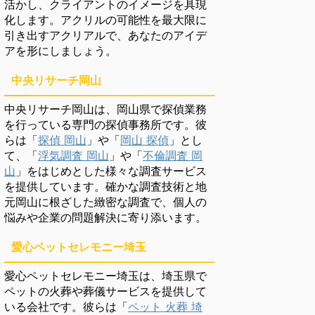
活かし、クライアントのイメージを具現
化します。アクリルの可能性を最大限に
引き出すアクリアルで、あなたのアイデ
アを形にしましょう。
中央リサーチ岡山
中央リサーチ岡山は、岡山県で探偵業務
を行っている専門の探偵事務所です。彼
らは「
探偵 岡山
」や「
岡山 探偵
」とし
て、「
浮気調査 岡山
」や「
不倫調査 岡
山
」をはじめとした様々な調査サービス
を提供しています。確かな調査技術と地
元岡山に根ざした緻密な調査で、個人の
悩みや企業の問題解決に寄り添います。
愛心ペットセレモニー埼玉
愛心ペットセレモニー埼玉は、埼玉県で
ペットの火葬や葬儀サービスを提供して
いる会社です。彼らは「
ペット 火葬 埼