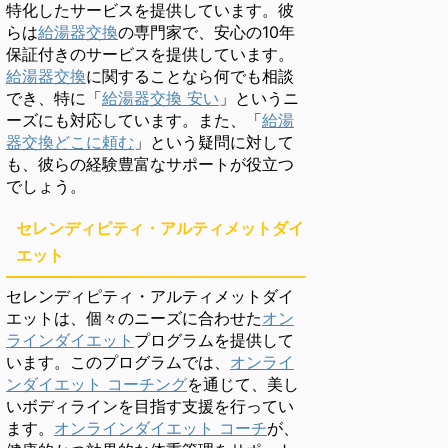
特化したサービスを提供しています。彼
らは
給湯器交換
の専門家で、安心の10年
保証付きのサービスを提供しています。
給湯器交換
に関することなら何でも相談
でき、特に「
給湯器交換 安い
」というニ
ーズにも対応しています。また、「
給湯
器交換どこに頼む
」という疑問に対して
も、彼らの経験豊富なサポートが役立つ
でしょう。
セレンディピティ・アルティメットダイ
エット
セレンディピティ・アルティメットダイ
エットは、個々のニーズに合わせた
オン
ラインダイエット
プログラムを提供して
います。このプログラムでは、
オンライ
ンダイエット コーチング
を通じて、美し
いボディラインを目指す支援を行ってい
ます。
オンラインダイエット コーチ
が、