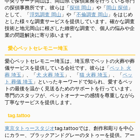
中央リサーチ岡山は、岡山県で探偵業務を行っている専門
の探偵事務所です。彼らは「
探偵 岡山
」や「
岡山 探偵
」
として、「
浮気調査 岡山
」や「
不倫調査 岡山
」をはじめ
とした様々な調査サービスを提供しています。確かな調査
技術と地元岡山に根ざした緻密な調査で、個人の悩みや企
業の問題解決に寄り添います。
愛心ペットセレモニー埼玉
愛心ペットセレモニー埼玉は、埼玉県でペットの火葬や葬
儀サービスを提供している会社です。彼らは「
ペット 火
葬 埼玉
」、「
犬 火葬 埼玉
」、「
猫 火葬 埼玉
」、「
ペッ
ト 葬儀 埼玉
」といったキーワードで知られ、愛するペッ
トの最後を温かく見送るためのサポートを行っています。
専門のスタッフが、ペットオーナーの感情を尊重しながら
丁寧なサービスを提供します。
tag.tattoo
東京タトゥースタジオ
tag.tattooでは、創作和彫りを中心
にカラー、ブラックアンドグレーのタトゥーを提供。アー