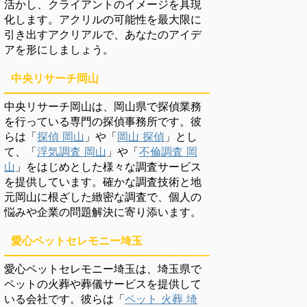
活かし、クライアントのイメージを具現
化します。アクリルの可能性を最大限に
引き出すアクリアルで、あなたのアイデ
アを形にしましょう。
中央リサーチ岡山
中央リサーチ岡山は、岡山県で探偵業務
を行っている専門の探偵事務所です。彼
らは「
探偵 岡山
」や「
岡山 探偵
」とし
て、「
浮気調査 岡山
」や「
不倫調査 岡
山
」をはじめとした様々な調査サービス
を提供しています。確かな調査技術と地
元岡山に根ざした緻密な調査で、個人の
悩みや企業の問題解決に寄り添います。
愛心ペットセレモニー埼玉
愛心ペットセレモニー埼玉は、埼玉県で
ペットの火葬や葬儀サービスを提供して
いる会社です。彼らは「
ペット 火葬 埼