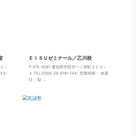
室
ＥＩＳＵゼミナール／乙川校
目１－
〒475-0061 愛知県半田市一ノ草町２１０－
53-
４ TEL:0569-28-6181 FAX: 営業時間： 休業
日： 駐 ...