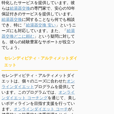
特化したサービスを提供しています。彼
らは
給湯器交換
の専門家で、安心の10年
保証付きのサービスを提供しています。
給湯器交換
に関することなら何でも相談
でき、特に「
給湯器交換 安い
」というニ
ーズにも対応しています。また、「
給湯
器交換どこに頼む
」という疑問に対して
も、彼らの経験豊富なサポートが役立つ
でしょう。
セレンディピティ・アルティメットダイ
エット
セレンディピティ・アルティメットダイ
エットは、個々のニーズに合わせた
オン
ラインダイエット
プログラムを提供して
います。このプログラムでは、
オンライ
ンダイエット コーチング
を通じて、美し
いボディラインを目指す支援を行ってい
ます。
オンラインダイエット コーチ
が、