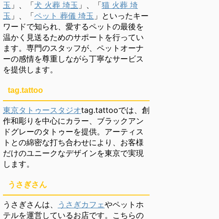
玉
」、「
犬 火葬 埼玉
」、「
猫 火葬 埼
玉
」、「
ペット 葬儀 埼玉
」といったキー
ワードで知られ、愛するペットの最後を
温かく見送るためのサポートを行ってい
ます。専門のスタッフが、ペットオーナ
ーの感情を尊重しながら丁寧なサービス
を提供します。
tag.tattoo
東京タトゥースタジオ
tag.tattooでは、創
作和彫りを中心にカラー、ブラックアン
ドグレーのタトゥーを提供。アーティス
トとの綿密な打ち合わせにより、お客様
だけのユニークなデザインを東京で実現
します。
うさぎさん
うさぎさんは、
うさぎカフェ
やペットホ
テルを運営しているお店です。こちらの