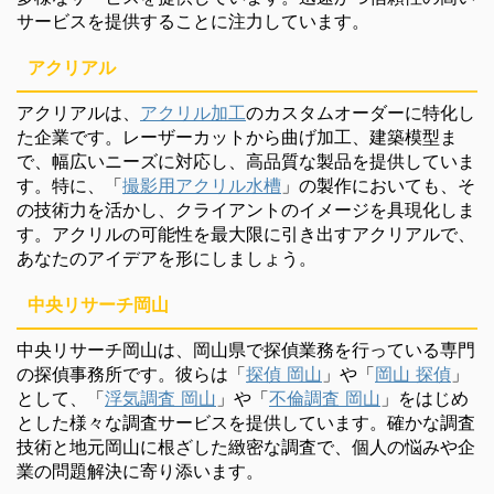
サービスを提供することに注力しています。
アクリアル
アクリアルは、
アクリル加工
のカスタムオーダーに特化し
た企業です。レーザーカットから曲げ加工、建築模型ま
で、幅広いニーズに対応し、高品質な製品を提供していま
す。特に、「
撮影用アクリル水槽
」の製作においても、そ
の技術力を活かし、クライアントのイメージを具現化しま
す。アクリルの可能性を最大限に引き出すアクリアルで、
あなたのアイデアを形にしましょう。
中央リサーチ岡山
中央リサーチ岡山は、岡山県で探偵業務を行っている専門
の探偵事務所です。彼らは「
探偵 岡山
」や「
岡山 探偵
」
として、「
浮気調査 岡山
」や「
不倫調査 岡山
」をはじめ
とした様々な調査サービスを提供しています。確かな調査
技術と地元岡山に根ざした緻密な調査で、個人の悩みや企
業の問題解決に寄り添います。