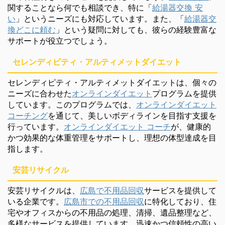
関することなら何でも相談でき、特に「
給湯器交換 安
い
」というニーズにも対応しています。また、「
給湯器交
換どこに頼む
」という疑問に対しても、彼らの経験豊富な
サポートが役立つでしょう。
セレンディピティ・アルティメットダイエット
セレンディピティ・アルティメットダイエットは、個々の
ニーズに合わせた
オンラインダイエット
プログラムを提供
しています。このプログラムでは、
オンラインダイエット
コーチング
を通じて、美しいボディラインを目指す支援を
行っています。
オンラインダイエット コーチ
が、健康的
かつ効果的な体重管理をサポートし、理想の体型達成を目
指します。
安芸リサイクル
安芸リサイクルは、
広島で不用品回収
サービスを提供して
いる企業です。
広島市での不用品回収
に特化しており、住
宅やオフィスからの不用品の処理、清掃、遺品整理など、
多様なサービスを提供しています。迅速かつ信頼性の高い