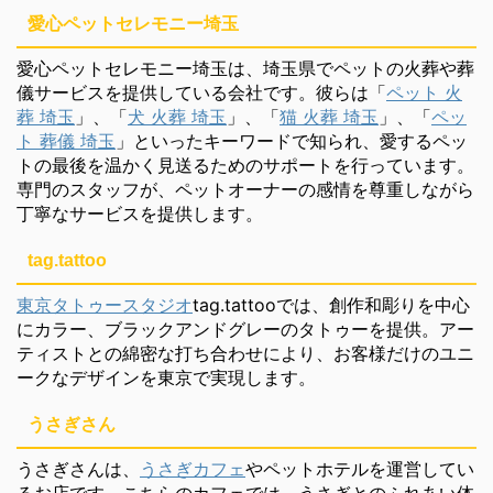
愛心ペットセレモニー埼玉
愛心ペットセレモニー埼玉は、埼玉県でペットの火葬や葬
儀サービスを提供している会社です。彼らは「
ペット 火
葬 埼玉
」、「
犬 火葬 埼玉
」、「
猫 火葬 埼玉
」、「
ペッ
ト 葬儀 埼玉
」といったキーワードで知られ、愛するペッ
トの最後を温かく見送るためのサポートを行っています。
専門のスタッフが、ペットオーナーの感情を尊重しながら
丁寧なサービスを提供します。
tag.tattoo
東京タトゥースタジオ
tag.tattooでは、創作和彫りを中心
にカラー、ブラックアンドグレーのタトゥーを提供。アー
ティストとの綿密な打ち合わせにより、お客様だけのユニ
ークなデザインを東京で実現します。
うさぎさん
うさぎさんは、
うさぎカフェ
やペットホテルを運営してい
るお店です。こちらのカフェでは、うさぎとのふれあい体