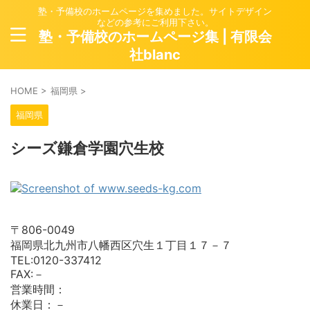
塾・予備校のホームページを集めました。サイトデザイン
などの参考にご利用下さい。
塾・予備校のホームページ集 | 有限会
社blanc
HOME
>
福岡県
>
福岡県
シーズ鎌倉学園穴生校
〒806-0049
福岡県北九州市八幡西区穴生１丁目１７－７
TEL:0120-337412
FAX:－
営業時間：
休業日：－