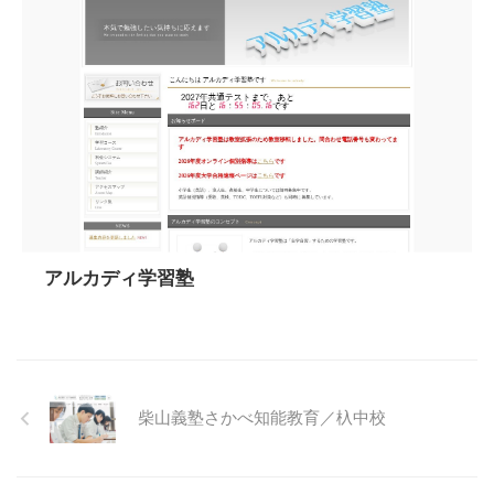
アルカディ学習塾
柴山義塾さかべ知能教育／杁中校