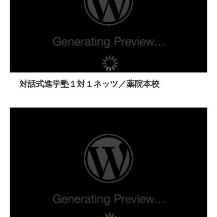
対話式進学塾１対１ネッツ／薬院本校