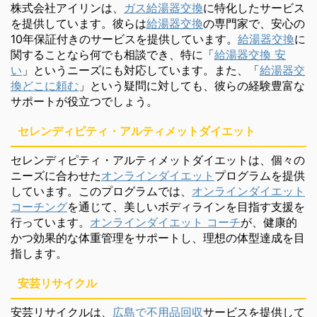
株式会社アイリンは、
ガス給湯器交換
に特化したサービス
を提供しています。彼らは
給湯器交換
の専門家で、安心の
10年保証付きのサービスを提供しています。
給湯器交換
に
関することなら何でも相談でき、特に「
給湯器交換 安
い
」というニーズにも対応しています。また、「
給湯器交
換どこに頼む
」という疑問に対しても、彼らの経験豊富な
サポートが役立つでしょう。
セレンディピティ・アルティメットダイエット
セレンディピティ・アルティメットダイエットは、個々の
ニーズに合わせた
オンラインダイエット
プログラムを提供
しています。このプログラムでは、
オンラインダイエット
コーチング
を通じて、美しいボディラインを目指す支援を
行っています。
オンラインダイエット コーチ
が、健康的
かつ効果的な体重管理をサポートし、理想の体型達成を目
指します。
安芸リサイクル
安芸リサイクルは、
広島で不用品回収
サービスを提供して