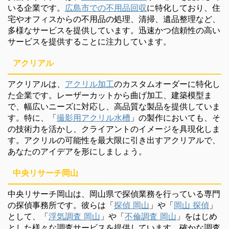
いる企業です。
広島市での不用品回収
に特化しており、住
宅やオフィスからの不用品の処理、清掃、遺品整理など、
多様なサービスを提供しています。迅速かつ信頼性の高い
サービスを提供することに注力しています。
アクリアル
アクリアルは、
アクリル加工
のカスタムオーダーに特化し
た企業です。レーザーカットから曲げ加工、建築模型ま
で、幅広いニーズに対応し、高品質な製品を提供していま
す。特に、「
撮影用アクリル水槽
」の製作においても、そ
の技術力を活かし、クライアントのイメージを具現化しま
す。アクリルの可能性を最大限に引き出すアクリアルで、
あなたのアイデアを形にしましょう。
中央リサーチ岡山
中央リサーチ岡山は、岡山県で探偵業務を行っている専門
の探偵事務所です。彼らは「
探偵 岡山
」や「
岡山 探偵
」
として、「
浮気調査 岡山
」や「
不倫調査 岡山
」をはじめ
とした様々な調査サービスを提供しています。確かな調査