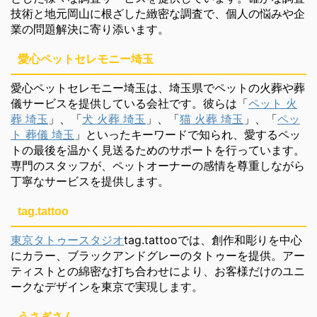
技術と地元岡山に根ざした緻密な調査で、個人の悩みや企
業の問題解決に寄り添います。
愛心ペットセレモニー埼玉
愛心ペットセレモニー埼玉は、埼玉県でペットの火葬や葬
儀サービスを提供している会社です。彼らは「
ペット 火
葬 埼玉
」、「
犬 火葬 埼玉
」、「
猫 火葬 埼玉
」、「
ペッ
ト 葬儀 埼玉
」といったキーワードで知られ、愛するペッ
トの最後を温かく見送るためのサポートを行っています。
専門のスタッフが、ペットオーナーの感情を尊重しながら
丁寧なサービスを提供します。
tag.tattoo
東京タトゥースタジオ
tag.tattooでは、創作和彫りを中心
にカラー、ブラックアンドグレーのタトゥーを提供。アー
ティストとの綿密な打ち合わせにより、お客様だけのユニ
ークなデザインを東京で実現します。
うさぎさん