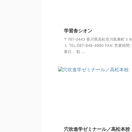
学習舎シオン
〒761-0443 香川県高松市川島東町３
１ TEL:087-848-4990 FAX: 営業時間
業日： 駐 ...
穴吹進学ゼミナール／高松本校