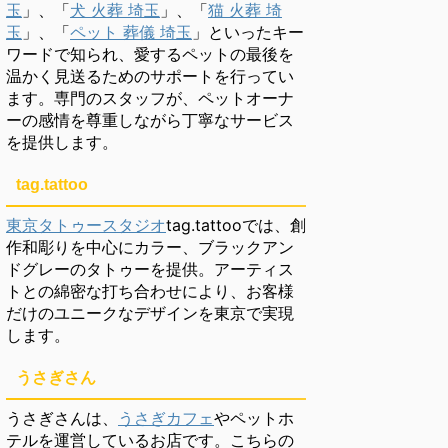
玉
」、「
犬 火葬 埼玉
」、「
猫 火葬 埼
玉
」、「
ペット 葬儀 埼玉
」といったキー
ワードで知られ、愛するペットの最後を
温かく見送るためのサポートを行ってい
ます。専門のスタッフが、ペットオーナ
ーの感情を尊重しながら丁寧なサービス
を提供します。
tag.tattoo
東京タトゥースタジオ
tag.tattooでは、創
作和彫りを中心にカラー、ブラックアン
ドグレーのタトゥーを提供。アーティス
トとの綿密な打ち合わせにより、お客様
だけのユニークなデザインを東京で実現
します。
うさぎさん
うさぎさんは、
うさぎカフェ
やペットホ
テルを運営しているお店です。こちらの