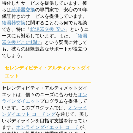
特化したサービスを提供しています。彼
らは
給湯器交換
の専門家で、安心の10年
保証付きのサービスを提供しています。
給湯器交換
に関することなら何でも相談
でき、特に「
給湯器交換 安い
」というニ
ーズにも対応しています。また、「
給湯
器交換どこに頼む
」という疑問に対して
も、彼らの経験豊富なサポートが役立つ
でしょう。
セレンディピティ・アルティメットダイ
エット
セレンディピティ・アルティメットダイ
エットは、個々のニーズに合わせた
オン
ラインダイエット
プログラムを提供して
います。このプログラムでは、
オンライ
ンダイエット コーチング
を通じて、美し
いボディラインを目指す支援を行ってい
ます。
オンラインダイエット コーチ
が、