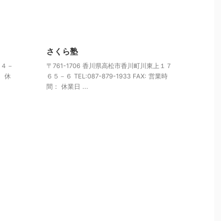
さくら塾
８４－
〒761-1706 香川県高松市香川町川東上１７
： 休
６５－６ TEL:087-879-1933 FAX: 営業時
間： 休業日 ...