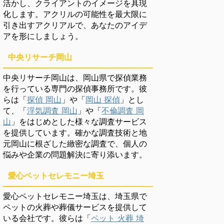
活かし、クライアントのイメージを具現
化します。アクリルの可能性を最大限に
引き出すアクリアルで、あなたのアイデ
アを形にしましょう。
中央リサーチ岡山
中央リサーチ岡山は、岡山県で探偵業務
を行っている専門の探偵事務所です。彼
らは「
探偵 岡山
」や「
岡山 探偵
」とし
て、「
浮気調査 岡山
」や「
不倫調査 岡
山
」をはじめとした様々な調査サービス
を提供しています。確かな調査技術と地
元岡山に根ざした緻密な調査で、個人の
悩みや企業の問題解決に寄り添います。
愛心ペットセレモニー埼玉
愛心ペットセレモニー埼玉は、埼玉県で
ペットの火葬や葬儀サービスを提供して
いる会社です。彼らは「
ペット 火葬 埼