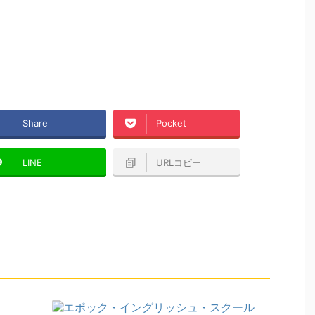
Share
Pocket
LINE
URLコピー