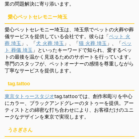
業の問題解決に寄り添います。
愛心ペットセレモニー埼玉
愛心ペットセレモニー埼玉は、埼玉県でペットの火葬や葬
儀サービスを提供している会社です。彼らは「
ペット 火
葬 埼玉
」、「
犬 火葬 埼玉
」、「
猫 火葬 埼玉
」、「
ペッ
ト 葬儀 埼玉
」といったキーワードで知られ、愛するペッ
トの最後を温かく見送るためのサポートを行っています。
専門のスタッフが、ペットオーナーの感情を尊重しながら
丁寧なサービスを提供します。
tag.tattoo
東京タトゥースタジオ
tag.tattooでは、創作和彫りを中心
にカラー、ブラックアンドグレーのタトゥーを提供。アー
ティストとの綿密な打ち合わせにより、お客様だけのユニ
ークなデザインを東京で実現します。
うさぎさん