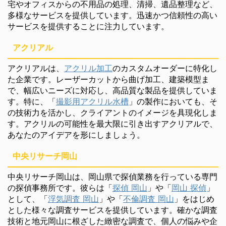
宅やオフィスからの不用品の処理、清掃、遺品整理など、
多様なサービスを提供しています。迅速かつ信頼性の高い
サービスを提供することに注力しています。
アクリアル
アクリアルは、
アクリル加工
のカスタムオーダーに特化し
た企業です。レーザーカットから曲げ加工、建築模型ま
で、幅広いニーズに対応し、高品質な製品を提供していま
す。特に、「
撮影用アクリル水槽
」の製作においても、そ
の技術力を活かし、クライアントのイメージを具現化しま
す。アクリルの可能性を最大限に引き出すアクリアルで、
あなたのアイデアを形にしましょう。
中央リサーチ岡山
中央リサーチ岡山は、岡山県で探偵業務を行っている専門
の探偵事務所です。彼らは「
探偵 岡山
」や「
岡山 探偵
」
として、「
浮気調査 岡山
」や「
不倫調査 岡山
」をはじめ
とした様々な調査サービスを提供しています。確かな調査
技術と地元岡山に根ざした緻密な調査で、個人の悩みや企