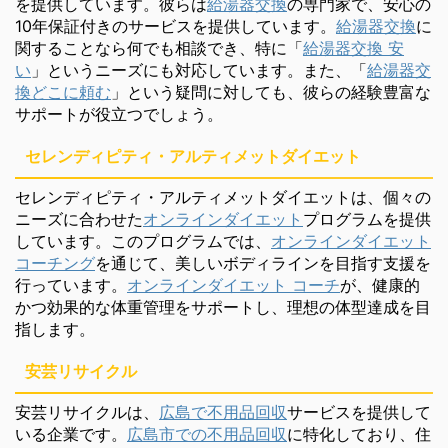
を提供しています。彼らは
給湯器交換
の専門家で、安心の
10年保証付きのサービスを提供しています。
給湯器交換
に
関することなら何でも相談でき、特に「
給湯器交換 安
い
」というニーズにも対応しています。また、「
給湯器交
換どこに頼む
」という疑問に対しても、彼らの経験豊富な
サポートが役立つでしょう。
セレンディピティ・アルティメットダイエット
セレンディピティ・アルティメットダイエットは、個々の
ニーズに合わせた
オンラインダイエット
プログラムを提供
しています。このプログラムでは、
オンラインダイエット
コーチング
を通じて、美しいボディラインを目指す支援を
行っています。
オンラインダイエット コーチ
が、健康的
かつ効果的な体重管理をサポートし、理想の体型達成を目
指します。
安芸リサイクル
安芸リサイクルは、
広島で不用品回収
サービスを提供して
いる企業です。
広島市での不用品回収
に特化しており、住