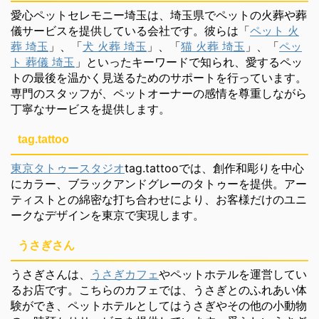
愛心ペットセレモニー埼玉は、埼玉県でペットの火葬や葬
儀サービスを提供している会社です。彼らは「
ペット 火
葬 埼玉
」、「
犬 火葬 埼玉
」、「
猫 火葬 埼玉
」、「
ペッ
ト 葬儀 埼玉
」といったキーワードで知られ、愛するペッ
トの最後を温かく見送るためのサポートを行っています。
専門のスタッフが、ペットオーナーの感情を尊重しながら
丁寧なサービスを提供します。
tag.tattoo
東京タトゥースタジオ
tag.tattooでは、創作和彫りを中心
にカラー、ブラックアンドグレーのタトゥーを提供。アー
ティストとの綿密な打ち合わせにより、お客様だけのユニ
ークなデザインを東京で実現します。
うさぎさん
うさぎさんは、
うさぎカフェ
やペットホテルを運営してい
るお店です。こちらのカフェでは、うさぎとのふれあい体
験ができ、ペットホテルとしてはうさぎやその他の小動物