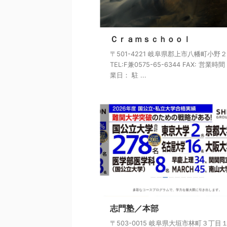
Ｃｒａｍｓｃｈｏｏｌ
〒501-4221 岐阜県郡上市八幡町小野
TEL:F兼0575-65-6344 FAX: 営業時
業日： 駐 ...
志門塾／本部
〒503-0015 岐阜県大垣市林町３丁目