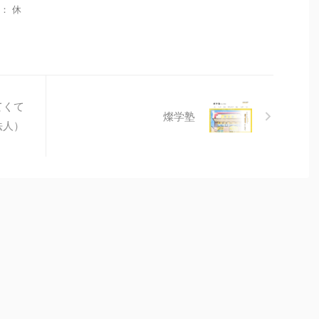
間： 休
てくて
燦学塾
法人）