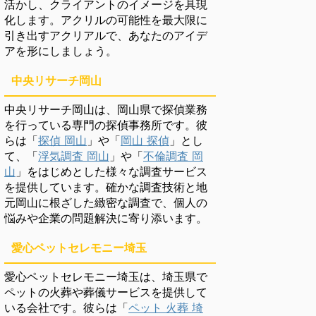
活かし、クライアントのイメージを具現
化します。アクリルの可能性を最大限に
引き出すアクリアルで、あなたのアイデ
アを形にしましょう。
中央リサーチ岡山
中央リサーチ岡山は、岡山県で探偵業務
を行っている専門の探偵事務所です。彼
らは「
探偵 岡山
」や「
岡山 探偵
」とし
て、「
浮気調査 岡山
」や「
不倫調査 岡
山
」をはじめとした様々な調査サービス
を提供しています。確かな調査技術と地
元岡山に根ざした緻密な調査で、個人の
悩みや企業の問題解決に寄り添います。
愛心ペットセレモニー埼玉
愛心ペットセレモニー埼玉は、埼玉県で
ペットの火葬や葬儀サービスを提供して
いる会社です。彼らは「
ペット 火葬 埼