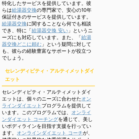
特化したサービスを提供しています。彼
らは
給湯器交換
の専門家で、安心の10年
保証付きのサービスを提供しています。
給湯器交換
に関することなら何でも相談
でき、特に「
給湯器交換 安い
」というニ
ーズにも対応しています。また、「
給湯
器交換どこに頼む
」という疑問に対して
も、彼らの経験豊富なサポートが役立つ
でしょう。
セレンディピティ・アルティメットダイ
エット
セレンディピティ・アルティメットダイ
エットは、個々のニーズに合わせた
オン
ラインダイエット
プログラムを提供して
います。このプログラムでは、
オンライ
ンダイエット コーチング
を通じて、美し
いボディラインを目指す支援を行ってい
ます。
オンラインダイエット コーチ
が、