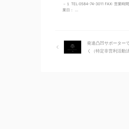
－１ TEL:0584-74-3011 FAX: 営業時
業日： ...
発達凸凹サポーター
く（特定非営利活動