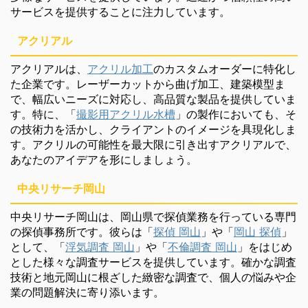
サービスを提供することに注力しています。
アクリアル
アクリアルは、
アクリル加工
のカスタムオーダーに特化し
た企業です。レーザーカットから曲げ加工、建築模型ま
で、幅広いニーズに対応し、高品質な製品を提供していま
す。特に、「
撮影用アクリル水槽
」の製作においても、そ
の技術力を活かし、クライアントのイメージを具現化しま
す。アクリルの可能性を最大限に引き出すアクリアルで、
あなたのアイデアを形にしましょう。
中央リサーチ岡山
中央リサーチ岡山は、岡山県で探偵業務を行っている専門
の探偵事務所です。彼らは「
探偵 岡山
」や「
岡山 探偵
」
として、「
浮気調査 岡山
」や「
不倫調査 岡山
」をはじめ
とした様々な調査サービスを提供しています。確かな調査
技術と地元岡山に根ざした緻密な調査で、個人の悩みや企
業の問題解決に寄り添います。