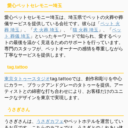
愛心ペットセレモニー埼玉
愛心ペットセレモニー埼玉は、埼玉県でペットの火葬や葬
儀サービスを提供している会社です。彼らは「
ペット 火
葬 埼玉
」、「
犬 火葬 埼玉
」、「
猫 火葬 埼玉
」、「
ペッ
ト 葬儀 埼玉
」といったキーワードで知られ、愛するペッ
トの最後を温かく見送るためのサポートを行っています。
専門のスタッフが、ペットオーナーの感情を尊重しながら
丁寧なサービスを提供します。
tag.tattoo
東京タトゥースタジオ
tag.tattooでは、創作和彫りを中心
にカラー、ブラックアンドグレーのタトゥーを提供。アー
ティストとの綿密な打ち合わせにより、お客様だけのユニ
ークなデザインを東京で実現します。
うさぎさん
うさぎさんは、
うさぎカフェ
やペットホテルを運営してい
るお店です。こちらのカフェでは、うさぎとのふれあい体