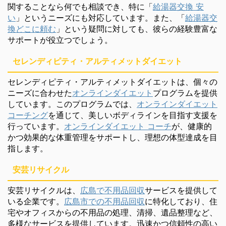
関することなら何でも相談でき、特に「
給湯器交換 安
い
」というニーズにも対応しています。また、「
給湯器交
換どこに頼む
」という疑問に対しても、彼らの経験豊富な
サポートが役立つでしょう。
セレンディピティ・アルティメットダイエット
セレンディピティ・アルティメットダイエットは、個々の
ニーズに合わせた
オンラインダイエット
プログラムを提供
しています。このプログラムでは、
オンラインダイエット
コーチング
を通じて、美しいボディラインを目指す支援を
行っています。
オンラインダイエット コーチ
が、健康的
かつ効果的な体重管理をサポートし、理想の体型達成を目
指します。
安芸リサイクル
安芸リサイクルは、
広島で不用品回収
サービスを提供して
いる企業です。
広島市での不用品回収
に特化しており、住
宅やオフィスからの不用品の処理、清掃、遺品整理など、
多様なサービスを提供しています。迅速かつ信頼性の高い