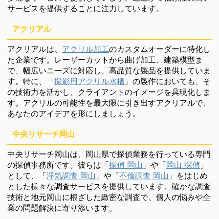
サービスを提供することに注力しています。
アクリアル
アクリアルは、
アクリル加工
のカスタムオーダーに特化し
た企業です。レーザーカットから曲げ加工、建築模型ま
で、幅広いニーズに対応し、高品質な製品を提供していま
す。特に、「
撮影用アクリル水槽
」の製作においても、そ
の技術力を活かし、クライアントのイメージを具現化しま
す。アクリルの可能性を最大限に引き出すアクリアルで、
あなたのアイデアを形にしましょう。
中央リサーチ岡山
中央リサーチ岡山は、岡山県で探偵業務を行っている専門
の探偵事務所です。彼らは「
探偵 岡山
」や「
岡山 探偵
」
として、「
浮気調査 岡山
」や「
不倫調査 岡山
」をはじめ
とした様々な調査サービスを提供しています。確かな調査
技術と地元岡山に根ざした緻密な調査で、個人の悩みや企
業の問題解決に寄り添います。