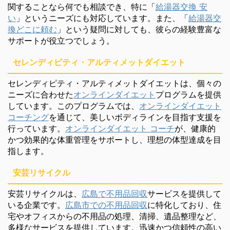
関することなら何でも相談でき、特に「
給湯器交換 安
い
」というニーズにも対応しています。また、「
給湯器交
換どこに頼む
」という疑問に対しても、彼らの経験豊富な
サポートが役立つでしょう。
セレンディピティ・アルティメットダイエット
セレンディピティ・アルティメットダイエットは、個々の
ニーズに合わせた
オンラインダイエット
プログラムを提供
しています。このプログラムでは、
オンラインダイエット
コーチング
を通じて、美しいボディラインを目指す支援を
行っています。
オンラインダイエット コーチ
が、健康的
かつ効果的な体重管理をサポートし、理想の体型達成を目
指します。
安芸リサイクル
安芸リサイクルは、
広島で不用品回収
サービスを提供して
いる企業です。
広島市での不用品回収
に特化しており、住
宅やオフィスからの不用品の処理、清掃、遺品整理など、
多様なサービスを提供しています。迅速かつ信頼性の高い