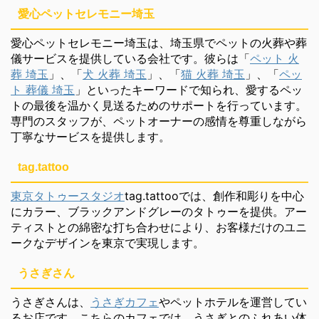
愛心ペットセレモニー埼玉
愛心ペットセレモニー埼玉は、埼玉県でペットの火葬や葬
儀サービスを提供している会社です。彼らは「
ペット 火
葬 埼玉
」、「
犬 火葬 埼玉
」、「
猫 火葬 埼玉
」、「
ペッ
ト 葬儀 埼玉
」といったキーワードで知られ、愛するペッ
トの最後を温かく見送るためのサポートを行っています。
専門のスタッフが、ペットオーナーの感情を尊重しながら
丁寧なサービスを提供します。
tag.tattoo
東京タトゥースタジオ
tag.tattooでは、創作和彫りを中心
にカラー、ブラックアンドグレーのタトゥーを提供。アー
ティストとの綿密な打ち合わせにより、お客様だけのユニ
ークなデザインを東京で実現します。
うさぎさん
うさぎさんは、
うさぎカフェ
やペットホテルを運営してい
るお店です。こちらのカフェでは、うさぎとのふれあい体