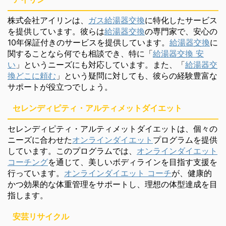
株式会社アイリンは、
ガス給湯器交換
に特化したサービス
を提供しています。彼らは
給湯器交換
の専門家で、安心の
10年保証付きのサービスを提供しています。
給湯器交換
に
関することなら何でも相談でき、特に「
給湯器交換 安
い
」というニーズにも対応しています。また、「
給湯器交
換どこに頼む
」という疑問に対しても、彼らの経験豊富な
サポートが役立つでしょう。
セレンディピティ・アルティメットダイエット
セレンディピティ・アルティメットダイエットは、個々の
ニーズに合わせた
オンラインダイエット
プログラムを提供
しています。このプログラムでは、
オンラインダイエット
コーチング
を通じて、美しいボディラインを目指す支援を
行っています。
オンラインダイエット コーチ
が、健康的
かつ効果的な体重管理をサポートし、理想の体型達成を目
指します。
安芸リサイクル