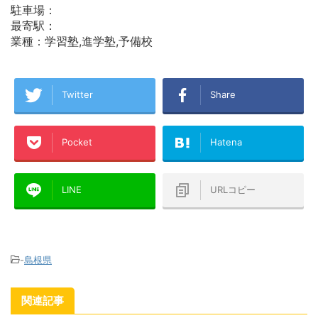
駐車場：
最寄駅：
業種：学習塾,進学塾,予備校
Twitter
Share
Pocket
Hatena
LINE
URLコピー
-
島根県
関連記事