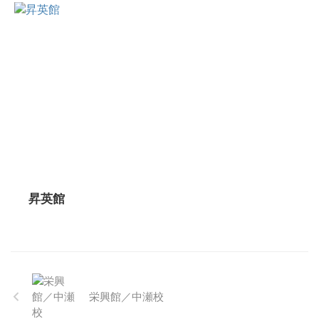
昇英館
栄興館／中瀬校