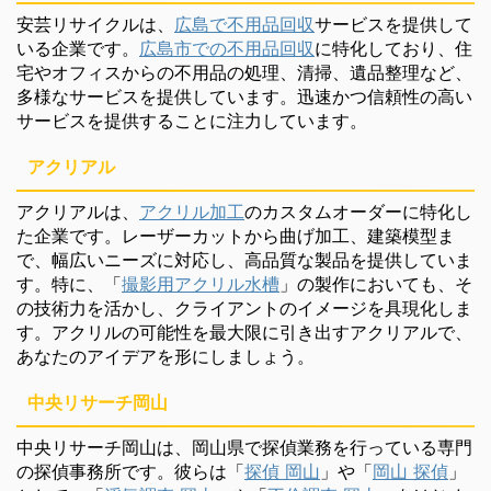
安芸リサイクルは、
広島で不用品回収
サービスを提供して
いる企業です。
広島市での不用品回収
に特化しており、住
宅やオフィスからの不用品の処理、清掃、遺品整理など、
多様なサービスを提供しています。迅速かつ信頼性の高い
サービスを提供することに注力しています。
アクリアル
アクリアルは、
アクリル加工
のカスタムオーダーに特化し
た企業です。レーザーカットから曲げ加工、建築模型ま
で、幅広いニーズに対応し、高品質な製品を提供していま
す。特に、「
撮影用アクリル水槽
」の製作においても、そ
の技術力を活かし、クライアントのイメージを具現化しま
す。アクリルの可能性を最大限に引き出すアクリアルで、
あなたのアイデアを形にしましょう。
中央リサーチ岡山
中央リサーチ岡山は、岡山県で探偵業務を行っている専門
の探偵事務所です。彼らは「
探偵 岡山
」や「
岡山 探偵
」