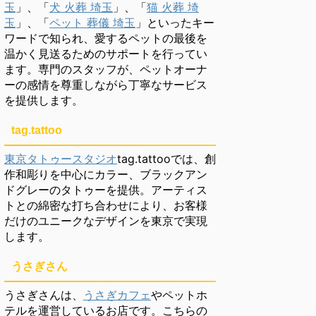
玉
」、「
犬 火葬 埼玉
」、「
猫 火葬 埼
玉
」、「
ペット 葬儀 埼玉
」といったキー
ワードで知られ、愛するペットの最後を
温かく見送るためのサポートを行ってい
ます。専門のスタッフが、ペットオーナ
ーの感情を尊重しながら丁寧なサービス
を提供します。
tag.tattoo
東京タトゥースタジオ
tag.tattooでは、創
作和彫りを中心にカラー、ブラックアン
ドグレーのタトゥーを提供。アーティス
トとの綿密な打ち合わせにより、お客様
だけのユニークなデザインを東京で実現
します。
うさぎさん
うさぎさんは、
うさぎカフェ
やペットホ
テルを運営しているお店です。こちらの