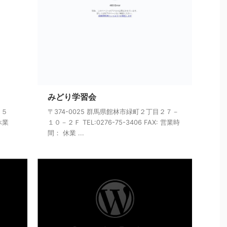
みどり学習会
３５
〒374-0025 群馬県館林市緑町２丁目２７－
 休業
１０－２Ｆ TEL:0276-75-3406 FAX: 営業時
間： 休業 ...