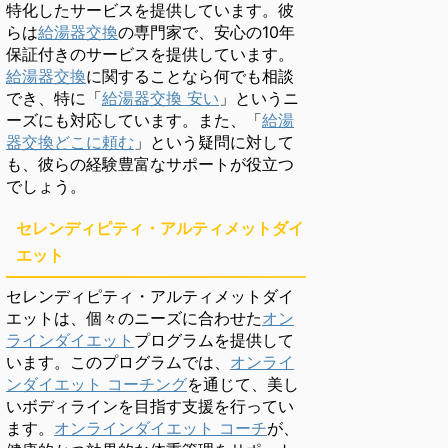
特化したサービスを提供しています。彼
らは
給湯器交換
の専門家で、安心の10年
保証付きのサービスを提供しています。
給湯器交換
に関することなら何でも相談
でき、特に「
給湯器交換 安い
」というニ
ーズにも対応しています。また、「
給湯
器交換どこに頼む
」という疑問に対して
も、彼らの経験豊富なサポートが役立つ
でしょう。
セレンディピティ・アルティメットダイ
エット
セレンディピティ・アルティメットダイ
エットは、個々のニーズに合わせた
オン
ラインダイエット
プログラムを提供して
います。このプログラムでは、
オンライ
ンダイエット コーチング
を通じて、美し
いボディラインを目指す支援を行ってい
ます。
オンラインダイエット コーチ
が、