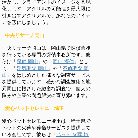
活かし、クライアントのイメージを具現
化します。アクリルの可能性を最大限に
引き出すアクリアルで、あなたのアイデ
アを形にしましょう。
中央リサーチ岡山
中央リサーチ岡山は、岡山県で探偵業務
を行っている専門の探偵事務所です。彼
らは「
探偵 岡山
」や「
岡山 探偵
」とし
て、「
浮気調査 岡山
」や「
不倫調査 岡
山
」をはじめとした様々な調査サービス
を提供しています。確かな調査技術と地
元岡山に根ざした緻密な調査で、個人の
悩みや企業の問題解決に寄り添います。
愛心ペットセレモニー埼玉
愛心ペットセレモニー埼玉は、埼玉県で
ペットの火葬や葬儀サービスを提供して
いる会社です。彼らは「
ペット 火葬 埼