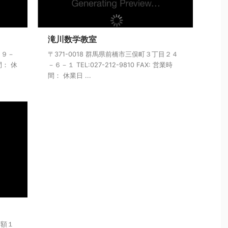
滝川数学教室
１９－
〒371-0018 群馬県前橋市三俣町３丁目２４
時間： 休
－６－１ TEL:027-212-9810 FAX: 営業時
間： 休業日 ...
川額１