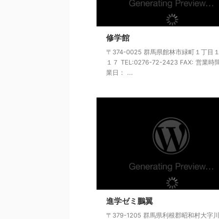
修学館
〒374-0025 群馬県館林市緑町１丁目
１７ TEL:0276-72-2423 FAX: 営業
業日： ...
進学ゼミ鵬翼
〒379-1205 群馬県利根郡昭和村大字