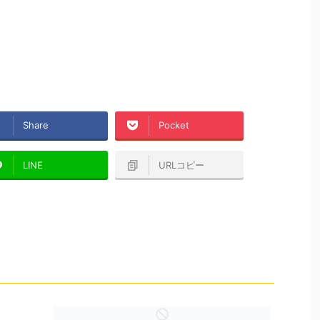
Share
Pocket
LINE
URLコピー