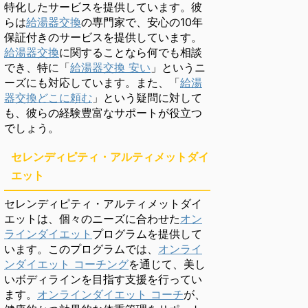
特化したサービスを提供しています。彼
らは
給湯器交換
の専門家で、安心の10年
保証付きのサービスを提供しています。
給湯器交換
に関することなら何でも相談
でき、特に「
給湯器交換 安い
」というニ
ーズにも対応しています。また、「
給湯
器交換どこに頼む
」という疑問に対して
も、彼らの経験豊富なサポートが役立つ
でしょう。
セレンディピティ・アルティメットダイ
エット
セレンディピティ・アルティメットダイ
エットは、個々のニーズに合わせた
オン
ラインダイエット
プログラムを提供して
います。このプログラムでは、
オンライ
ンダイエット コーチング
を通じて、美し
いボディラインを目指す支援を行ってい
ます。
オンラインダイエット コーチ
が、