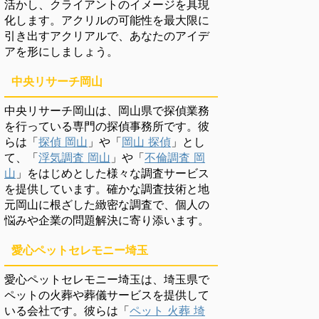
活かし、クライアントのイメージを具現
化します。アクリルの可能性を最大限に
引き出すアクリアルで、あなたのアイデ
アを形にしましょう。
中央リサーチ岡山
中央リサーチ岡山は、岡山県で探偵業務
を行っている専門の探偵事務所です。彼
らは「
探偵 岡山
」や「
岡山 探偵
」とし
て、「
浮気調査 岡山
」や「
不倫調査 岡
山
」をはじめとした様々な調査サービス
を提供しています。確かな調査技術と地
元岡山に根ざした緻密な調査で、個人の
悩みや企業の問題解決に寄り添います。
愛心ペットセレモニー埼玉
愛心ペットセレモニー埼玉は、埼玉県で
ペットの火葬や葬儀サービスを提供して
いる会社です。彼らは「
ペット 火葬 埼