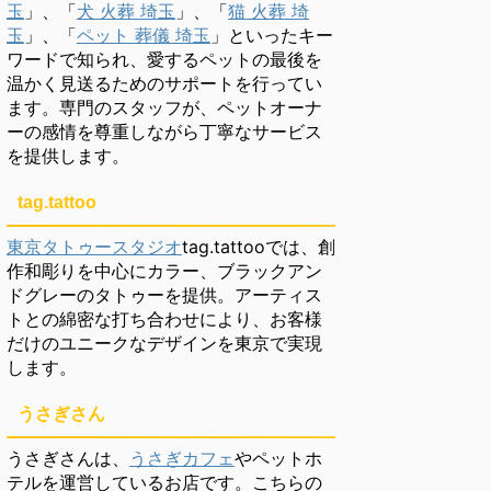
玉
」、「
犬 火葬 埼玉
」、「
猫 火葬 埼
玉
」、「
ペット 葬儀 埼玉
」といったキー
ワードで知られ、愛するペットの最後を
温かく見送るためのサポートを行ってい
ます。専門のスタッフが、ペットオーナ
ーの感情を尊重しながら丁寧なサービス
を提供します。
tag.tattoo
東京タトゥースタジオ
tag.tattooでは、創
作和彫りを中心にカラー、ブラックアン
ドグレーのタトゥーを提供。アーティス
トとの綿密な打ち合わせにより、お客様
だけのユニークなデザインを東京で実現
します。
うさぎさん
うさぎさんは、
うさぎカフェ
やペットホ
テルを運営しているお店です。こちらの