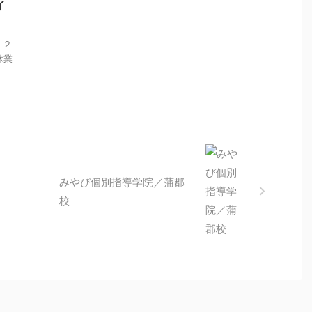
イ
１２
 休業
みやび個別指導学院／蒲郡
校