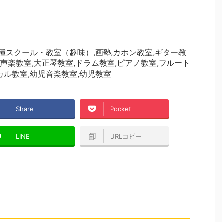
各種スクール・教室（趣味）,画塾,カホン教室,ギター教
,声楽教室,大正琴教室,ドラム教室,ピアノ教室,フルート
カル教室,幼児音楽教室,幼児教室
Share
Pocket
LINE
URLコピー