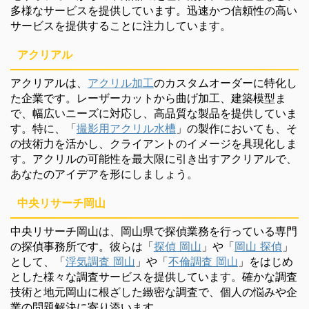
多様なサービスを提供しています。迅速かつ信頼性の高い
サービスを提供することに注力しています。
アクリアル
アクリアルは、
アクリル加工
のカスタムオーダーに特化し
た企業です。レーザーカットから曲げ加工、建築模型ま
で、幅広いニーズに対応し、高品質な製品を提供していま
す。特に、「
撮影用アクリル水槽
」の製作においても、そ
の技術力を活かし、クライアントのイメージを具現化しま
す。アクリルの可能性を最大限に引き出すアクリアルで、
あなたのアイデアを形にしましょう。
中央リサーチ岡山
中央リサーチ岡山は、岡山県で探偵業務を行っている専門
の探偵事務所です。彼らは「
探偵 岡山
」や「
岡山 探偵
」
として、「
浮気調査 岡山
」や「
不倫調査 岡山
」をはじめ
とした様々な調査サービスを提供しています。確かな調査
技術と地元岡山に根ざした緻密な調査で、個人の悩みや企
業の問題解決に寄り添います。