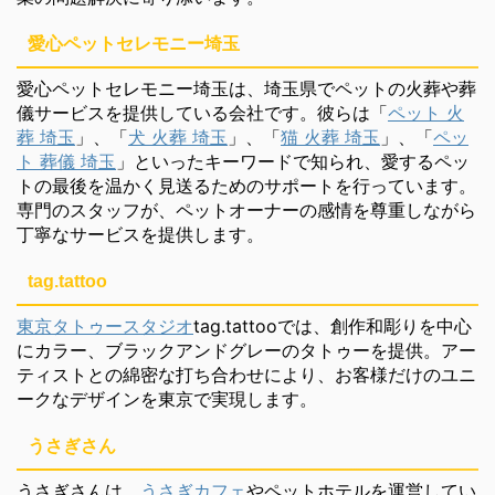
愛心ペットセレモニー埼玉
愛心ペットセレモニー埼玉は、埼玉県でペットの火葬や葬
儀サービスを提供している会社です。彼らは「
ペット 火
葬 埼玉
」、「
犬 火葬 埼玉
」、「
猫 火葬 埼玉
」、「
ペッ
ト 葬儀 埼玉
」といったキーワードで知られ、愛するペッ
トの最後を温かく見送るためのサポートを行っています。
専門のスタッフが、ペットオーナーの感情を尊重しながら
丁寧なサービスを提供します。
tag.tattoo
東京タトゥースタジオ
tag.tattooでは、創作和彫りを中心
にカラー、ブラックアンドグレーのタトゥーを提供。アー
ティストとの綿密な打ち合わせにより、お客様だけのユニ
ークなデザインを東京で実現します。
うさぎさん
うさぎさんは、
うさぎカフェ
やペットホテルを運営してい