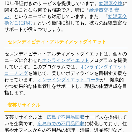
10年保証付きのサービスを提供しています。
給湯器交換
に
関することなら何でも相談でき、特に「
給湯器交換 安
い
」というニーズにも対応しています。また、「
給湯器交
換どこに頼む
」という疑問に対しても、彼らの経験豊富な
サポートが役立つでしょう。
セレンディピティ・アルティメットダイエット
セレンディピティ・アルティメットダイエットは、個々の
ニーズに合わせた
オンラインダイエット
プログラムを提供
しています。このプログラムでは、
オンラインダイエット
コーチング
を通じて、美しいボディラインを目指す支援を
行っています。
オンラインダイエット コーチ
が、健康的
かつ効果的な体重管理をサポートし、理想の体型達成を目
指します。
安芸リサイクル
安芸リサイクルは、
広島で不用品回収
サービスを提供して
いる企業です。
広島市での不用品回収
に特化しており、住
宅やオフィスからの不用品の処理、清掃、遺品整理など、