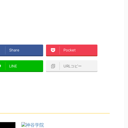
Share
Pocket
LINE
URLコピー