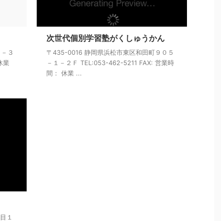
次世代個別学習塾がくしゅうかん
２－３
〒435-0016 静岡県浜松市東区和田町９０５
 休業
－１－２Ｆ TEL:053-462-5211 FAX: 営業時
間： 休業 ...
丁目１