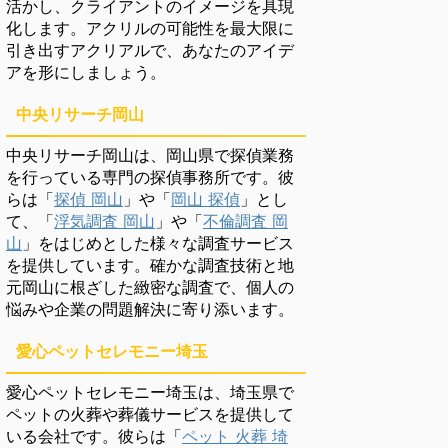
活かし、クライアントのイメージを具現
化します。アクリルの可能性を最大限に
引き出すアクリアルで、あなたのアイデ
アを形にしましょう。
中央リサーチ岡山
中央リサーチ岡山は、岡山県で探偵業務
を行っている専門の探偵事務所です。彼
らは「
探偵 岡山
」や「
岡山 探偵
」とし
て、「
浮気調査 岡山
」や「
不倫調査 岡
山
」をはじめとした様々な調査サービス
を提供しています。確かな調査技術と地
元岡山に根ざした緻密な調査で、個人の
悩みや企業の問題解決に寄り添います。
愛心ペットセレモニー埼玉
愛心ペットセレモニー埼玉は、埼玉県で
ペットの火葬や葬儀サービスを提供して
いる会社です。彼らは「
ペット 火葬 埼