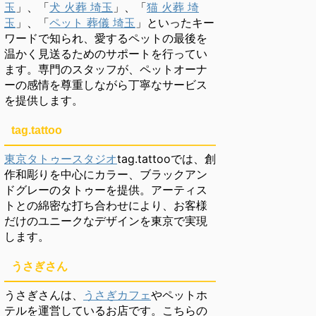
玉
」、「
犬 火葬 埼玉
」、「
猫 火葬 埼
玉
」、「
ペット 葬儀 埼玉
」といったキー
ワードで知られ、愛するペットの最後を
温かく見送るためのサポートを行ってい
ます。専門のスタッフが、ペットオーナ
ーの感情を尊重しながら丁寧なサービス
を提供します。
tag.tattoo
東京タトゥースタジオ
tag.tattooでは、創
作和彫りを中心にカラー、ブラックアン
ドグレーのタトゥーを提供。アーティス
トとの綿密な打ち合わせにより、お客様
だけのユニークなデザインを東京で実現
します。
うさぎさん
うさぎさんは、
うさぎカフェ
やペットホ
テルを運営しているお店です。こちらの