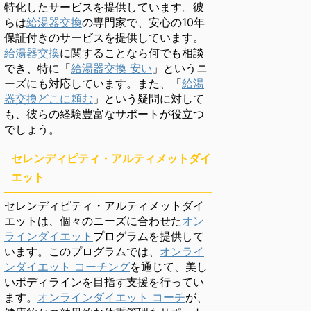
特化したサービスを提供しています。彼
らは
給湯器交換
の専門家で、安心の10年
保証付きのサービスを提供しています。
給湯器交換
に関することなら何でも相談
でき、特に「
給湯器交換 安い
」というニ
ーズにも対応しています。また、「
給湯
器交換どこに頼む
」という疑問に対して
も、彼らの経験豊富なサポートが役立つ
でしょう。
セレンディピティ・アルティメットダイ
エット
セレンディピティ・アルティメットダイ
エットは、個々のニーズに合わせた
オン
ラインダイエット
プログラムを提供して
います。このプログラムでは、
オンライ
ンダイエット コーチング
を通じて、美し
いボディラインを目指す支援を行ってい
ます。
オンラインダイエット コーチ
が、