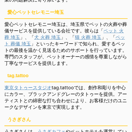
愛心ペットセレモニー埼玉
愛心ペットセレモニー埼玉は、埼玉県でペットの火葬や葬
儀サービスを提供している会社です。彼らは「
ペット 火
葬 埼玉
」、「
犬 火葬 埼玉
」、「
猫 火葬 埼玉
」、「
ペッ
ト 葬儀 埼玉
」といったキーワードで知られ、愛するペッ
トの最後を温かく見送るためのサポートを行っています。
専門のスタッフが、ペットオーナーの感情を尊重しながら
丁寧なサービスを提供します。
tag.tattoo
東京タトゥースタジオ
tag.tattooでは、創作和彫りを中心
にカラー、ブラックアンドグレーのタトゥーを提供。アー
ティストとの綿密な打ち合わせにより、お客様だけのユニ
ークなデザインを東京で実現します。
うさぎさん
うさぎさんは、
うさぎカフェ
やペットホテルを運営してい