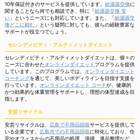
10年保証付きのサービスを提供しています。
給湯器交換
に
関することなら何でも相談でき、特に「
給湯器交換 安
い
」というニーズにも対応しています。また、「
給湯器交
換どこに頼む
」という疑問に対しても、彼らの経験豊富な
サポートが役立つでしょう。
セレンディピティ・アルティメットダイエット
セレンディピティ・アルティメットダイエットは、個々の
ニーズに合わせた
オンラインダイエット
プログラムを提供
しています。このプログラムでは、
オンラインダイエット
コーチング
を通じて、美しいボディラインを目指す支援を
行っています。
オンラインダイエット コーチ
が、健康的
かつ効果的な体重管理をサポートし、理想の体型達成を目
指します。
安芸リサイクル
安芸リサイクルは、
広島で不用品回収
サービスを提供して
いる企業です。
広島市での不用品回収
に特化しており、住
宅やオフィスからの不用品の処理、清掃、遺品整理など、