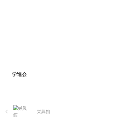
学進会
栄興館