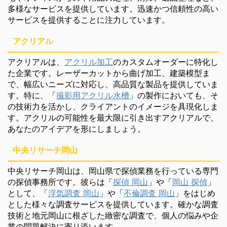
多様なサービスを提供しています。迅速かつ信頼性の高い
サービスを提供することに注力しています。
アクリアル
アクリアルは、
アクリル加工
のカスタムオーダーに特化し
た企業です。レーザーカットから曲げ加工、建築模型ま
で、幅広いニーズに対応し、高品質な製品を提供していま
す。特に、「
撮影用アクリル水槽
」の製作においても、そ
の技術力を活かし、クライアントのイメージを具現化しま
す。アクリルの可能性を最大限に引き出すアクリアルで、
あなたのアイデアを形にしましょう。
中央リサーチ岡山
中央リサーチ岡山は、岡山県で探偵業務を行っている専門
の探偵事務所です。彼らは「
探偵 岡山
」や「
岡山 探偵
」
として、「
浮気調査 岡山
」や「
不倫調査 岡山
」をはじめ
とした様々な調査サービスを提供しています。確かな調査
技術と地元岡山に根ざした緻密な調査で、個人の悩みや企
業の問題解決に寄り添います。