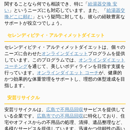
関することなら何でも相談でき、特に「
給湯器交換 安
い
」というニーズにも対応しています。また、「
給湯器交
換どこに頼む
」という疑問に対しても、彼らの経験豊富な
サポートが役立つでしょう。
セレンディピティ・アルティメットダイエット
セレンディピティ・アルティメットダイエットは、個々の
ニーズに合わせた
オンラインダイエット
プログラムを提供
しています。このプログラムでは、
オンラインダイエット
コーチング
を通じて、美しいボディラインを目指す支援を
行っています。
オンラインダイエット コーチ
が、健康的
かつ効果的な体重管理をサポートし、理想の体型達成を目
指します。
安芸リサイクル
安芸リサイクルは、
広島で不用品回収
サービスを提供して
いる企業です。
広島市での不用品回収
に特化しており、住
宅やオフィスからの不用品の処理、清掃、遺品整理など、
多様なサービスを提供しています。迅速かつ信頼性の高い