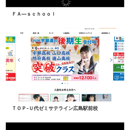
ＦＡ―ｓｃｈｏｏｌ
ＴＯＰ‐Ｕ代ゼミサテライン広島駅前校