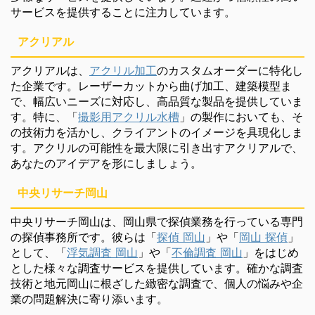
サービスを提供することに注力しています。
アクリアル
アクリアルは、
アクリル加工
のカスタムオーダーに特化し
た企業です。レーザーカットから曲げ加工、建築模型ま
で、幅広いニーズに対応し、高品質な製品を提供していま
す。特に、「
撮影用アクリル水槽
」の製作においても、そ
の技術力を活かし、クライアントのイメージを具現化しま
す。アクリルの可能性を最大限に引き出すアクリアルで、
あなたのアイデアを形にしましょう。
中央リサーチ岡山
中央リサーチ岡山は、岡山県で探偵業務を行っている専門
の探偵事務所です。彼らは「
探偵 岡山
」や「
岡山 探偵
」
として、「
浮気調査 岡山
」や「
不倫調査 岡山
」をはじめ
とした様々な調査サービスを提供しています。確かな調査
技術と地元岡山に根ざした緻密な調査で、個人の悩みや企
業の問題解決に寄り添います。