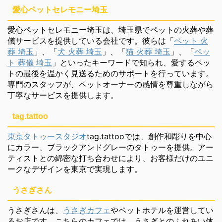
愛心ペットセレモニー埼玉
愛心ペットセレモニー埼玉は、埼玉県でペットの火葬や葬
儀サービスを提供している会社です。彼らは「
ペット 火
葬 埼玉
」、「
犬 火葬 埼玉
」、「
猫 火葬 埼玉
」、「
ペッ
ト 葬儀 埼玉
」といったキーワードで知られ、愛するペッ
トの最後を温かく見送るためのサポートを行っています。
専門のスタッフが、ペットオーナーの感情を尊重しながら
丁寧なサービスを提供します。
tag.tattoo
東京タトゥースタジオ
tag.tattooでは、創作和彫りを中心
にカラー、ブラックアンドグレーのタトゥーを提供。アー
ティストとの綿密な打ち合わせにより、お客様だけのユニ
ークなデザインを東京で実現します。
うさぎさん
うさぎさんは、
うさぎカフェ
やペットホテルを運営してい
るお店です。こちらのカフェでは、うさぎとのふれあい体