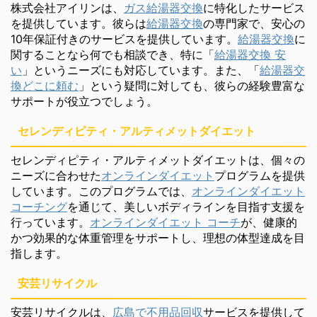
株式会社アイリンは、
ガス給湯器交換
に特化したサービス
を提供しています。彼らは
給湯器交換
の専門家で、安心の
10年保証付きのサービスを提供しています。
給湯器交換
に
関することなら何でも相談でき、特に「
給湯器交換 安
い
」というニーズにも対応しています。また、「
給湯器交
換どこに頼む
」という疑問に対しても、彼らの経験豊富な
サポートが役立つでしょう。
セレンディピティ・アルティメットダイエット
セレンディピティ・アルティメットダイエットは、個々の
ニーズに合わせた
オンラインダイエット
プログラムを提供
しています。このプログラムでは、
オンラインダイエット
コーチング
を通じて、美しいボディラインを目指す支援を
行っています。
オンラインダイエット コーチ
が、健康的
かつ効果的な体重管理をサポートし、理想の体型達成を目
指します。
安芸リサイクル
安芸リサイクルは、
広島で不用品回収
サービスを提供して