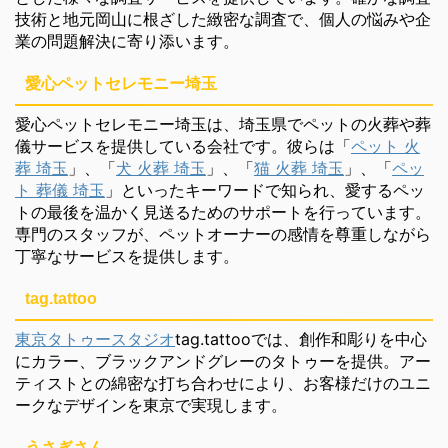
技術と地元岡山に根ざした緻密な調査で、個人の悩みや企
業の問題解決に寄り添います。
愛心ペットセレモニー埼玉
愛心ペットセレモニー埼玉は、埼玉県でペットの火葬や葬
儀サービスを提供している会社です。彼らは「
ペット 火
葬 埼玉
」、「
犬 火葬 埼玉
」、「
猫 火葬 埼玉
」、「
ペッ
ト 葬儀 埼玉
」といったキーワードで知られ、愛するペッ
トの最後を温かく見送るためのサポートを行っています。
専門のスタッフが、ペットオーナーの感情を尊重しながら
丁寧なサービスを提供します。
tag.tattoo
東京タトゥースタジオ
tag.tattooでは、創作和彫りを中心
にカラー、ブラックアンドグレーのタトゥーを提供。アー
ティストとの綿密な打ち合わせにより、お客様だけのユニ
ークなデザインを東京で実現します。
うさぎさん