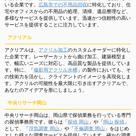
いる企業です。
広島市での不用品回収
に特化しており、住
宅やオフィスからの不用品の処理、清掃、遺品整理など、
多様なサービスを提供しています。迅速かつ信頼性の高い
サービスを提供することに注力しています。
アクリアル
アクリアルは、
アクリル加工
のカスタムオーダーに特化し
た企業です。レーザーカットから曲げ加工、建築模型ま
で、幅広いニーズに対応し、高品質な製品を提供していま
す。特に、「
撮影用アクリル水槽
」の製作においても、そ
の技術力を活かし、クライアントのイメージを具現化しま
す。アクリルの可能性を最大限に引き出すアクリアルで、
あなたのアイデアを形にしましょう。
中央リサーチ岡山
中央リサーチ岡山は、岡山県で探偵業務を行っている専門
の探偵事務所です。彼らは「
探偵 岡山
」や「
岡山 探偵
」
として、「
浮気調査 岡山
」や「
不倫調査 岡山
」をはじめ
とした様々な調査サービスを提供しています。確かな調査