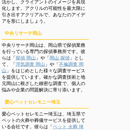
活かし、クライアントのイメージを具現
化します。アクリルの可能性を最大限に
引き出すアクリアルで、あなたのアイデ
アを形にしましょう。
中央リサーチ岡山
中央リサーチ岡山は、岡山県で探偵業務
を行っている専門の探偵事務所です。彼
らは「
探偵 岡山
」や「
岡山 探偵
」とし
て、「
浮気調査 岡山
」や「
不倫調査 岡
山
」をはじめとした様々な調査サービス
を提供しています。確かな調査技術と地
元岡山に根ざした緻密な調査で、個人の
悩みや企業の問題解決に寄り添います。
愛心ペットセレモニー埼玉
愛心ペットセレモニー埼玉は、埼玉県で
ペットの火葬や葬儀サービスを提供して
いる会社です。彼らは「
ペット 火葬 埼