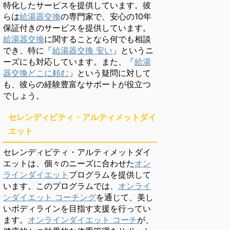
特化したサービスを提供しています。彼
らは
給湯器交換
の専門家で、安心の10年
保証付きのサービスを提供しています。
給湯器交換
に関することなら何でも相談
でき、特に「
給湯器交換 安い
」というニ
ーズにも対応しています。また、「
給湯
器交換どこに頼む
」という疑問に対して
も、彼らの経験豊富なサポートが役立つ
でしょう。
セレンディピティ・アルティメットダイ
エット
セレンディピティ・アルティメットダイ
エットは、個々のニーズに合わせた
オン
ラインダイエット
プログラムを提供して
います。このプログラムでは、
オンライ
ンダイエット コーチング
を通じて、美し
いボディラインを目指す支援を行ってい
ます。
オンラインダイエット コーチ
が、