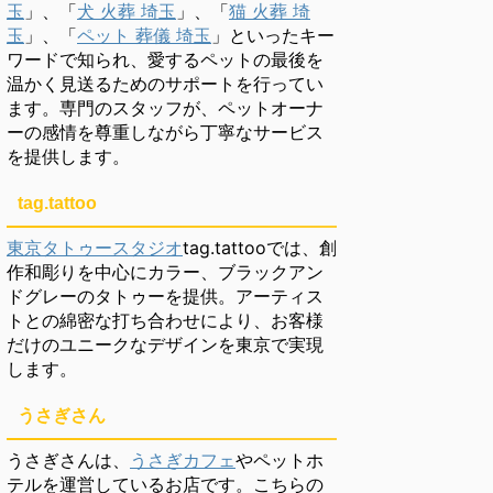
玉
」、「
犬 火葬 埼玉
」、「
猫 火葬 埼
玉
」、「
ペット 葬儀 埼玉
」といったキー
ワードで知られ、愛するペットの最後を
温かく見送るためのサポートを行ってい
ます。専門のスタッフが、ペットオーナ
ーの感情を尊重しながら丁寧なサービス
を提供します。
tag.tattoo
東京タトゥースタジオ
tag.tattooでは、創
作和彫りを中心にカラー、ブラックアン
ドグレーのタトゥーを提供。アーティス
トとの綿密な打ち合わせにより、お客様
だけのユニークなデザインを東京で実現
します。
うさぎさん
うさぎさんは、
うさぎカフェ
やペットホ
テルを運営しているお店です。こちらの