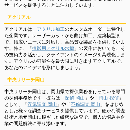
サービスを提供することに注力しています。
アクリアル
アクリアルは、
アクリル加工
のカスタムオーダーに特化し
た企業です。レーザーカットから曲げ加工、建築模型ま
で、幅広いニーズに対応し、高品質な製品を提供していま
す。特に、「
撮影用アクリル水槽
」の製作においても、そ
の技術力を活かし、クライアントのイメージを具現化しま
す。アクリルの可能性を最大限に引き出すアクリアルで、
あなたのアイデアを形にしましょう。
中央リサーチ岡山
中央リサーチ岡山は、岡山県で探偵業務を行っている専門
の探偵事務所です。彼らは「
探偵 岡山
」や「
岡山 探偵
」
として、「
浮気調査 岡山
」や「
不倫調査 岡山
」をはじめ
とした様々な調査サービスを提供しています。確かな調査
技術と地元岡山に根ざした緻密な調査で、個人の悩みや企
業の問題解決に寄り添います。