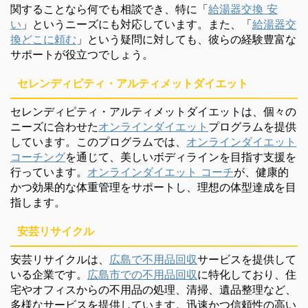
関することなら何でも相談でき、特に「
給湯器交換 安
い
」というニーズにも対応しています。また、「
給湯器交
換どこに頼む
」という疑問に対しても、彼らの経験豊富な
サポートが役立つでしょう。
セレンディピティ・アルティメットダイエット
セレンディピティ・アルティメットダイエットは、個々の
ニーズに合わせた
オンラインダイエット
プログラムを提供
しています。このプログラムでは、
オンラインダイエット
コーチング
を通じて、美しいボディラインを目指す支援を
行っています。
オンラインダイエット コーチ
が、健康的
かつ効果的な体重管理をサポートし、理想の体型達成を目
指します。
安芸リサイクル
安芸リサイクルは、
広島で不用品回収
サービスを提供して
いる企業です。
広島市での不用品回収
に特化しており、住
宅やオフィスからの不用品の処理、清掃、遺品整理など、
多様なサービスを提供しています。迅速かつ信頼性の高い