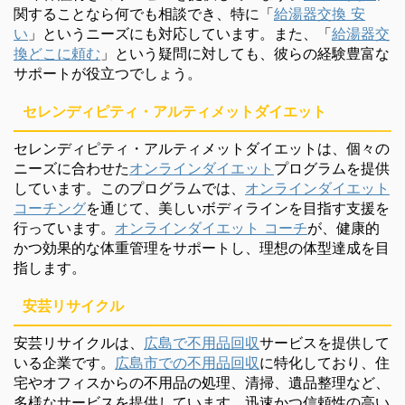
関することなら何でも相談でき、特に「
給湯器交換 安
い
」というニーズにも対応しています。また、「
給湯器交
換どこに頼む
」という疑問に対しても、彼らの経験豊富な
サポートが役立つでしょう。
セレンディピティ・アルティメットダイエット
セレンディピティ・アルティメットダイエットは、個々の
ニーズに合わせた
オンラインダイエット
プログラムを提供
しています。このプログラムでは、
オンラインダイエット
コーチング
を通じて、美しいボディラインを目指す支援を
行っています。
オンラインダイエット コーチ
が、健康的
かつ効果的な体重管理をサポートし、理想の体型達成を目
指します。
安芸リサイクル
安芸リサイクルは、
広島で不用品回収
サービスを提供して
いる企業です。
広島市での不用品回収
に特化しており、住
宅やオフィスからの不用品の処理、清掃、遺品整理など、
多様なサービスを提供しています。迅速かつ信頼性の高い