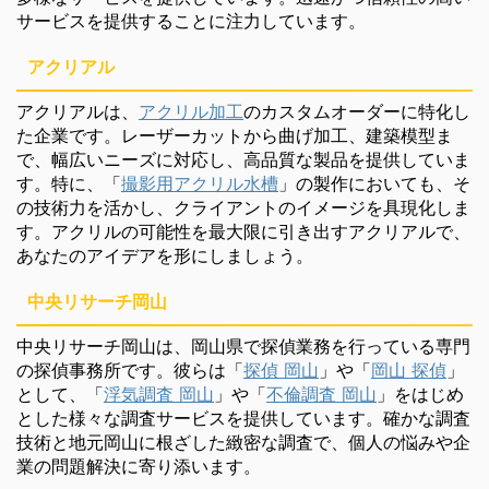
サービスを提供することに注力しています。
アクリアル
アクリアルは、
アクリル加工
のカスタムオーダーに特化し
た企業です。レーザーカットから曲げ加工、建築模型ま
で、幅広いニーズに対応し、高品質な製品を提供していま
す。特に、「
撮影用アクリル水槽
」の製作においても、そ
の技術力を活かし、クライアントのイメージを具現化しま
す。アクリルの可能性を最大限に引き出すアクリアルで、
あなたのアイデアを形にしましょう。
中央リサーチ岡山
中央リサーチ岡山は、岡山県で探偵業務を行っている専門
の探偵事務所です。彼らは「
探偵 岡山
」や「
岡山 探偵
」
として、「
浮気調査 岡山
」や「
不倫調査 岡山
」をはじめ
とした様々な調査サービスを提供しています。確かな調査
技術と地元岡山に根ざした緻密な調査で、個人の悩みや企
業の問題解決に寄り添います。