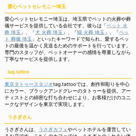
愛心ペットセレモニー埼玉
愛心ペットセレモニー埼玉は、埼玉県でペットの火葬や葬
儀サービスを提供している会社です。彼らは「
ペット 火
葬 埼玉
」、「
犬 火葬 埼玉
」、「
猫 火葬 埼玉
」、「
ペッ
ト 葬儀 埼玉
」といったキーワードで知られ、愛するペッ
トの最後を温かく見送るためのサポートを行っています。
専門のスタッフが、ペットオーナーの感情を尊重しながら
丁寧なサービスを提供します。
tag.tattoo
東京タトゥースタジオ
tag.tattooでは、創作和彫りを中心
にカラー、ブラックアンドグレーのタトゥーを提供。アー
ティストとの綿密な打ち合わせにより、お客様だけのユニ
ークなデザインを東京で実現します。
うさぎさん
うさぎさんは、
うさぎカフェ
やペットホテルを運営してい
るお店です。こちらのカフェでは、うさぎとのふれあい体