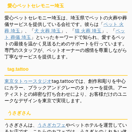
愛心ペットセレモニー埼玉
愛心ペットセレモニー埼玉は、埼玉県でペットの火葬や葬
儀サービスを提供している会社です。彼らは「
ペット 火
葬 埼玉
」、「
犬 火葬 埼玉
」、「
猫 火葬 埼玉
」、「
ペッ
ト 葬儀 埼玉
」といったキーワードで知られ、愛するペッ
トの最後を温かく見送るためのサポートを行っています。
専門のスタッフが、ペットオーナーの感情を尊重しながら
丁寧なサービスを提供します。
tag.tattoo
東京タトゥースタジオ
tag.tattooでは、創作和彫りを中心
にカラー、ブラックアンドグレーのタトゥーを提供。アー
ティストとの綿密な打ち合わせにより、お客様だけのユニ
ークなデザインを東京で実現します。
うさぎさん
うさぎさんは、
うさぎカフェ
やペットホテルを運営してい
るお店です。こちらのカフェでは、うさぎとのふれあい体