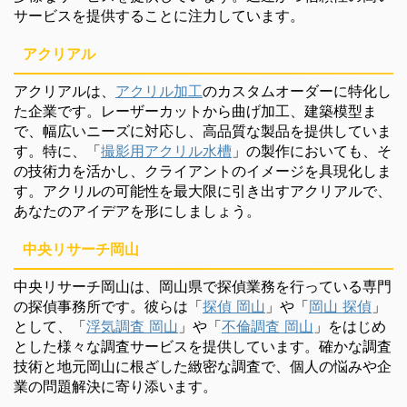
サービスを提供することに注力しています。
アクリアル
アクリアルは、
アクリル加工
のカスタムオーダーに特化し
た企業です。レーザーカットから曲げ加工、建築模型ま
で、幅広いニーズに対応し、高品質な製品を提供していま
す。特に、「
撮影用アクリル水槽
」の製作においても、そ
の技術力を活かし、クライアントのイメージを具現化しま
す。アクリルの可能性を最大限に引き出すアクリアルで、
あなたのアイデアを形にしましょう。
中央リサーチ岡山
中央リサーチ岡山は、岡山県で探偵業務を行っている専門
の探偵事務所です。彼らは「
探偵 岡山
」や「
岡山 探偵
」
として、「
浮気調査 岡山
」や「
不倫調査 岡山
」をはじめ
とした様々な調査サービスを提供しています。確かな調査
技術と地元岡山に根ざした緻密な調査で、個人の悩みや企
業の問題解決に寄り添います。