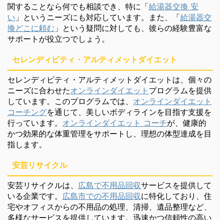
関することなら何でも相談でき、特に「
給湯器交換 安
い
」というニーズにも対応しています。また、「
給湯器交
換どこに頼む
」という疑問に対しても、彼らの経験豊富な
サポートが役立つでしょう。
セレンディピティ・アルティメットダイエット
セレンディピティ・アルティメットダイエットは、個々の
ニーズに合わせた
オンラインダイエット
プログラムを提供
しています。このプログラムでは、
オンラインダイエット
コーチング
を通じて、美しいボディラインを目指す支援を
行っています。
オンラインダイエット コーチ
が、健康的
かつ効果的な体重管理をサポートし、理想の体型達成を目
指します。
安芸リサイクル
安芸リサイクルは、
広島で不用品回収
サービスを提供して
いる企業です。
広島市での不用品回収
に特化しており、住
宅やオフィスからの不用品の処理、清掃、遺品整理など、
多様なサービスを提供しています。迅速かつ信頼性の高い