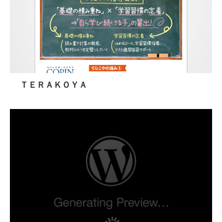
ＴＥＲＡＫＯＹＡ