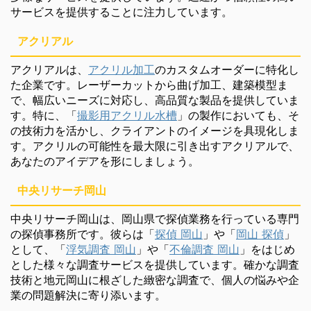
サービスを提供することに注力しています。
アクリアル
アクリアルは、
アクリル加工
のカスタムオーダーに特化し
た企業です。レーザーカットから曲げ加工、建築模型ま
で、幅広いニーズに対応し、高品質な製品を提供していま
す。特に、「
撮影用アクリル水槽
」の製作においても、そ
の技術力を活かし、クライアントのイメージを具現化しま
す。アクリルの可能性を最大限に引き出すアクリアルで、
あなたのアイデアを形にしましょう。
中央リサーチ岡山
中央リサーチ岡山は、岡山県で探偵業務を行っている専門
の探偵事務所です。彼らは「
探偵 岡山
」や「
岡山 探偵
」
として、「
浮気調査 岡山
」や「
不倫調査 岡山
」をはじめ
とした様々な調査サービスを提供しています。確かな調査
技術と地元岡山に根ざした緻密な調査で、個人の悩みや企
業の問題解決に寄り添います。