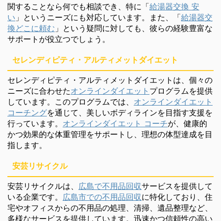
関することなら何でも相談でき、特に「
給湯器交換 安
い
」というニーズにも対応しています。また、「
給湯器交
換どこに頼む
」という疑問に対しても、彼らの経験豊富な
サポートが役立つでしょう。
セレンディピティ・アルティメットダイエット
セレンディピティ・アルティメットダイエットは、個々の
ニーズに合わせた
オンラインダイエット
プログラムを提供
しています。このプログラムでは、
オンラインダイエット
コーチング
を通じて、美しいボディラインを目指す支援を
行っています。
オンラインダイエット コーチ
が、健康的
かつ効果的な体重管理をサポートし、理想の体型達成を目
指します。
安芸リサイクル
安芸リサイクルは、
広島で不用品回収
サービスを提供して
いる企業です。
広島市での不用品回収
に特化しており、住
宅やオフィスからの不用品の処理、清掃、遺品整理など、
多様なサービスを提供しています。迅速かつ信頼性の高い