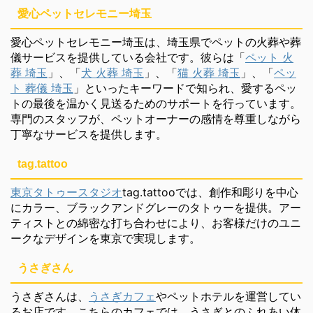
愛心ペットセレモニー埼玉
愛心ペットセレモニー埼玉は、埼玉県でペットの火葬や葬
儀サービスを提供している会社です。彼らは「
ペット 火
葬 埼玉
」、「
犬 火葬 埼玉
」、「
猫 火葬 埼玉
」、「
ペッ
ト 葬儀 埼玉
」といったキーワードで知られ、愛するペッ
トの最後を温かく見送るためのサポートを行っています。
専門のスタッフが、ペットオーナーの感情を尊重しながら
丁寧なサービスを提供します。
tag.tattoo
東京タトゥースタジオ
tag.tattooでは、創作和彫りを中心
にカラー、ブラックアンドグレーのタトゥーを提供。アー
ティストとの綿密な打ち合わせにより、お客様だけのユニ
ークなデザインを東京で実現します。
うさぎさん
うさぎさんは、
うさぎカフェ
やペットホテルを運営してい
るお店です。こちらのカフェでは、うさぎとのふれあい体