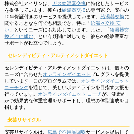
株式会社アイリンは、
ガス給湯器交換
に特化したサービス
を提供しています。彼らは
給湯器交換
の専門家で、安心の
10年保証付きのサービスを提供しています。
給湯器交換
に
関することなら何でも相談でき、特に「
給湯器交換 安
い
」というニーズにも対応しています。また、「
給湯器交
換どこに頼む
」という疑問に対しても、彼らの経験豊富な
サポートが役立つでしょう。
セレンディピティ・アルティメットダイエット
セレンディピティ・アルティメットダイエットは、個々の
ニーズに合わせた
オンラインダイエット
プログラムを提供
しています。このプログラムでは、
オンラインダイエット
コーチング
を通じて、美しいボディラインを目指す支援を
行っています。
オンラインダイエット コーチ
が、健康的
かつ効果的な体重管理をサポートし、理想の体型達成を目
指します。
安芸リサイクル
安芸リサイクルは、
広島で不用品回収
サービスを提供して