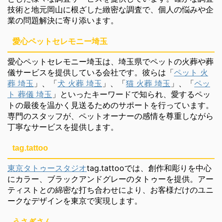
技術と地元岡山に根ざした緻密な調査で、個人の悩みや企
業の問題解決に寄り添います。
愛心ペットセレモニー埼玉
愛心ペットセレモニー埼玉は、埼玉県でペットの火葬や葬
儀サービスを提供している会社です。彼らは「
ペット 火
葬 埼玉
」、「
犬 火葬 埼玉
」、「
猫 火葬 埼玉
」、「
ペッ
ト 葬儀 埼玉
」といったキーワードで知られ、愛するペッ
トの最後を温かく見送るためのサポートを行っています。
専門のスタッフが、ペットオーナーの感情を尊重しながら
丁寧なサービスを提供します。
tag.tattoo
東京タトゥースタジオ
tag.tattooでは、創作和彫りを中心
にカラー、ブラックアンドグレーのタトゥーを提供。アー
ティストとの綿密な打ち合わせにより、お客様だけのユニ
ークなデザインを東京で実現します。
うさぎさん