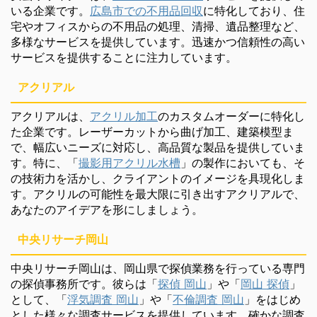
いる企業です。
広島市での不用品回収
に特化しており、住
宅やオフィスからの不用品の処理、清掃、遺品整理など、
多様なサービスを提供しています。迅速かつ信頼性の高い
サービスを提供することに注力しています。
アクリアル
アクリアルは、
アクリル加工
のカスタムオーダーに特化し
た企業です。レーザーカットから曲げ加工、建築模型ま
で、幅広いニーズに対応し、高品質な製品を提供していま
す。特に、「
撮影用アクリル水槽
」の製作においても、そ
の技術力を活かし、クライアントのイメージを具現化しま
す。アクリルの可能性を最大限に引き出すアクリアルで、
あなたのアイデアを形にしましょう。
中央リサーチ岡山
中央リサーチ岡山は、岡山県で探偵業務を行っている専門
の探偵事務所です。彼らは「
探偵 岡山
」や「
岡山 探偵
」
として、「
浮気調査 岡山
」や「
不倫調査 岡山
」をはじめ
とした様々な調査サービスを提供しています。確かな調査