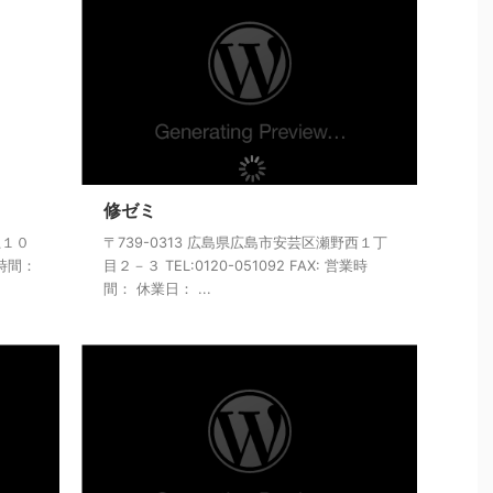
修ゼミ
上１０
〒739-0313 広島県広島市安芸区瀬野西１丁
業時間：
目２－３ TEL:0120-051092 FAX: 営業時
間： 休業日： ...