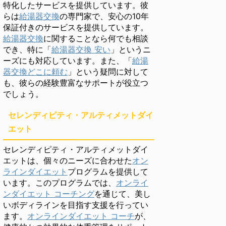
特化したサービスを提供しています。彼
らは
給湯器交換
の専門家で、安心の10年
保証付きのサービスを提供しています。
給湯器交換
に関することなら何でも相談
でき、特に「
給湯器交換 安い
」というニ
ーズにも対応しています。また、「
給湯
器交換どこに頼む
」という疑問に対して
も、彼らの経験豊富なサポートが役立つ
でしょう。
セレンディピティ・アルティメットダイ
エット
セレンディピティ・アルティメットダイ
エットは、個々のニーズに合わせた
オン
ラインダイエット
プログラムを提供して
います。このプログラムでは、
オンライ
ンダイエット コーチング
を通じて、美し
いボディラインを目指す支援を行ってい
ます。
オンラインダイエット コーチ
が、