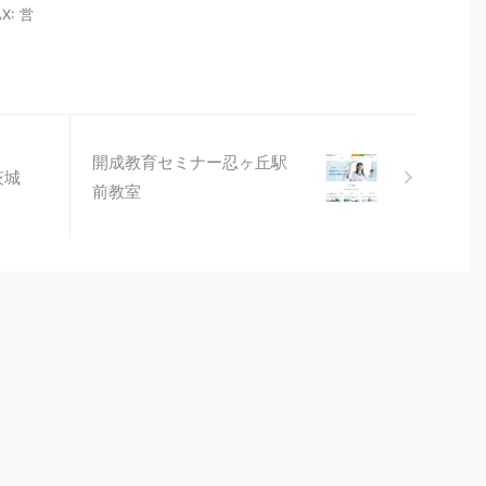
X: 営
開成教育セミナー忍ヶ丘駅
茨城
前教室