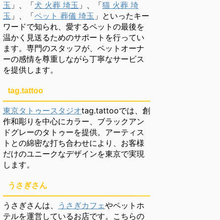
玉
」、「
犬 火葬 埼玉
」、「
猫 火葬 埼
玉
」、「
ペット 葬儀 埼玉
」といったキー
ワードで知られ、愛するペットの最後を
温かく見送るためのサポートを行ってい
ます。専門のスタッフが、ペットオーナ
ーの感情を尊重しながら丁寧なサービス
を提供します。
tag.tattoo
東京タトゥースタジオ
tag.tattooでは、創
作和彫りを中心にカラー、ブラックアン
ドグレーのタトゥーを提供。アーティス
トとの綿密な打ち合わせにより、お客様
だけのユニークなデザインを東京で実現
します。
うさぎさん
うさぎさんは、
うさぎカフェ
やペットホ
テルを運営しているお店です。こちらの