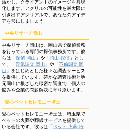
活かし、クライアントのイメージを具現
化します。アクリルの可能性を最大限に
引き出すアクリアルで、あなたのアイデ
アを形にしましょう。
中央リサーチ岡山
中央リサーチ岡山は、岡山県で探偵業務
を行っている専門の探偵事務所です。彼
らは「
探偵 岡山
」や「
岡山 探偵
」とし
て、「
浮気調査 岡山
」や「
不倫調査 岡
山
」をはじめとした様々な調査サービス
を提供しています。確かな調査技術と地
元岡山に根ざした緻密な調査で、個人の
悩みや企業の問題解決に寄り添います。
愛心ペットセレモニー埼玉
愛心ペットセレモニー埼玉は、埼玉県で
ペットの火葬や葬儀サービスを提供して
いる会社です。彼らは「
ペット 火葬 埼