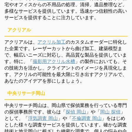
宅やオフィスからの不用品の処理、清掃、遺品整理など、
多様なサービスを提供しています。迅速かつ信頼性の高い
サービスを提供することに注力しています。
アクリアル
アクリアルは、
アクリル加工
のカスタムオーダーに特化し
た企業です。レーザーカットから曲げ加工、建築模型ま
で、幅広いニーズに対応し、高品質な製品を提供していま
す。特に、「
撮影用アクリル水槽
」の製作においても、そ
の技術力を活かし、クライアントのイメージを具現化しま
す。アクリルの可能性を最大限に引き出すアクリアルで、
あなたのアイデアを形にしましょう。
中央リサーチ岡山
中央リサーチ岡山は、岡山県で探偵業務を行っている専門
の探偵事務所です。彼らは「
探偵 岡山
」や「
岡山 探偵
」
として、「
浮気調査 岡山
」や「
不倫調査 岡山
」をはじめ
とした様々な調査サービスを提供しています。確かな調査
技術と地元岡山に根ざした緻密な調査で、個人の悩みや企