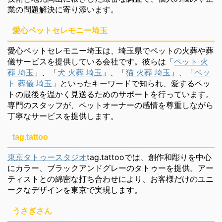
業の問題解決に寄り添います。
愛心ペットセレモニー埼玉
愛心ペットセレモニー埼玉は、埼玉県でペットの火葬や葬
儀サービスを提供している会社です。彼らは「
ペット 火
葬 埼玉
」、「
犬 火葬 埼玉
」、「
猫 火葬 埼玉
」、「
ペッ
ト 葬儀 埼玉
」といったキーワードで知られ、愛するペッ
トの最後を温かく見送るためのサポートを行っています。
専門のスタッフが、ペットオーナーの感情を尊重しながら
丁寧なサービスを提供します。
tag.tattoo
東京タトゥースタジオ
tag.tattooでは、創作和彫りを中心
にカラー、ブラックアンドグレーのタトゥーを提供。アー
ティストとの綿密な打ち合わせにより、お客様だけのユニ
ークなデザインを東京で実現します。
うさぎさん