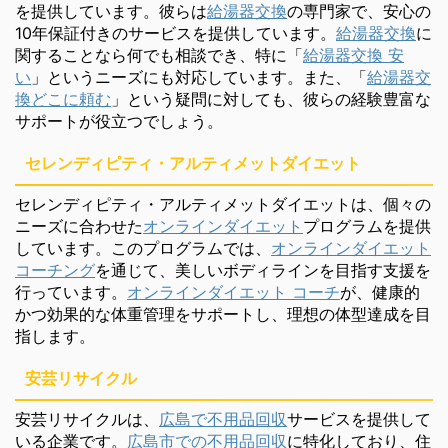
を提供しています。彼らは
給湯器交換
の専門家で、安心の
10年保証付きのサービスを提供しています。
給湯器交換
に
関することなら何でも相談でき、特に「
給湯器交換 安
い
」というニーズにも対応しています。また、「
給湯器交
換どこに頼む
」という疑問に対しても、彼らの経験豊富な
サポートが役立つでしょう。
セレンディピティ・アルティメットダイエット
セレンディピティ・アルティメットダイエットは、個々の
ニーズに合わせた
オンラインダイエット
プログラムを提供
しています。このプログラムでは、
オンラインダイエット
コーチング
を通じて、美しいボディラインを目指す支援を
行っています。
オンラインダイエット コーチ
が、健康的
かつ効果的な体重管理をサポートし、理想の体型達成を目
指します。
安芸リサイクル
安芸リサイクルは、
広島で不用品回収
サービスを提供して
いる企業です。
広島市での不用品回収
に特化しており、住