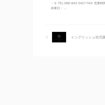
－６ TEL:088-843-0427 FAX: 営業
休業日： ...
イングリッシュ幼児