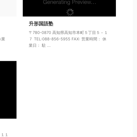
升形国語塾
６
〒780-0870 高知県高知市本町５丁目５－１
 休業
７ TEL:088-856-5955 FAX: 営業時間： 休
業日： 駐 ...
－１１