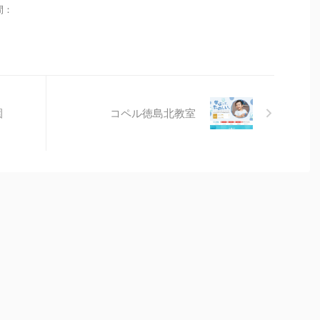
時間：
園
コペル徳島北教室