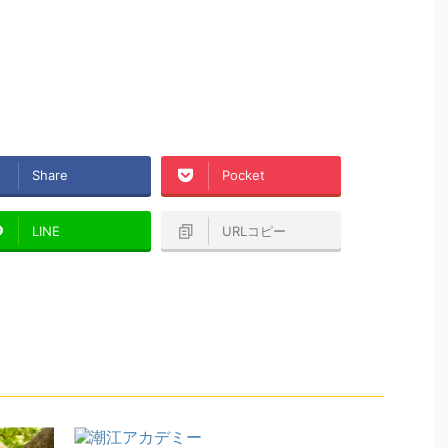
Share
Pocket
LINE
URLコピー