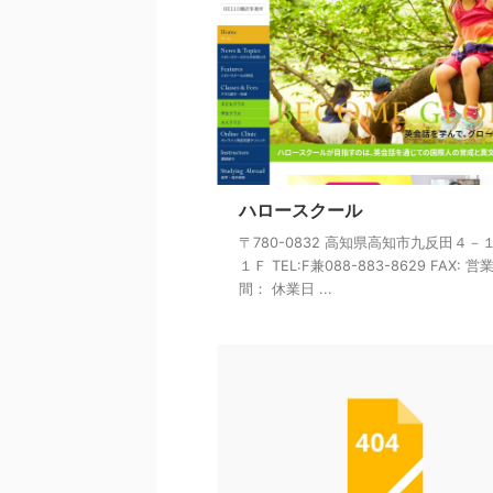
ハロースクール
〒780-0832 高知県高知市九反田４－
１Ｆ TEL:F兼088-883-8629 FAX: 営
間： 休業日 ...