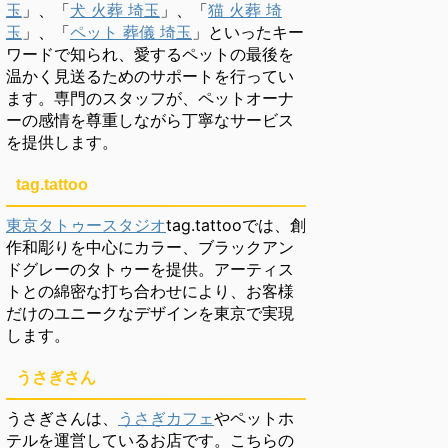
玉
」、「
犬 火葬 埼玉
」、「
猫 火葬 埼
玉
」、「
ペット 葬儀 埼玉
」といったキー
ワードで知られ、愛するペットの最後を
温かく見送るためのサポートを行ってい
ます。専門のスタッフが、ペットオーナ
ーの感情を尊重しながら丁寧なサービス
を提供します。
tag.tattoo
東京タトゥースタジオ
tag.tattooでは、創
作和彫りを中心にカラー、ブラックアン
ドグレーのタトゥーを提供。アーティス
トとの綿密な打ち合わせにより、お客様
だけのユニークなデザインを東京で実現
します。
うさぎさん
うさぎさんは、
うさぎカフェ
やペットホ
テルを運営しているお店です。こちらの