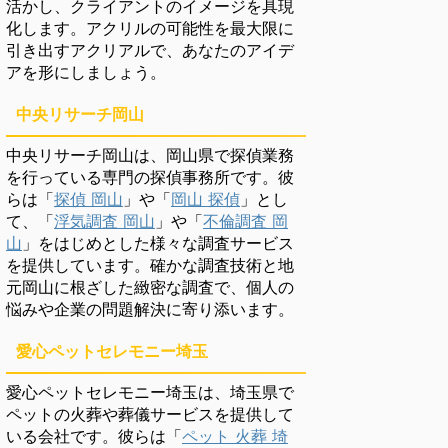
活かし、クライアントのイメージを具現
化します。アクリルの可能性を最大限に
引き出すアクリアルで、あなたのアイデ
アを形にしましょう。
中央リサーチ岡山
中央リサーチ岡山は、岡山県で探偵業務
を行っている専門の探偵事務所です。彼
らは「
探偵 岡山
」や「
岡山 探偵
」とし
て、「
浮気調査 岡山
」や「
不倫調査 岡
山
」をはじめとした様々な調査サービス
を提供しています。確かな調査技術と地
元岡山に根ざした緻密な調査で、個人の
悩みや企業の問題解決に寄り添います。
愛心ペットセレモニー埼玉
愛心ペットセレモニー埼玉は、埼玉県で
ペットの火葬や葬儀サービスを提供して
いる会社です。彼らは「
ペット 火葬 埼