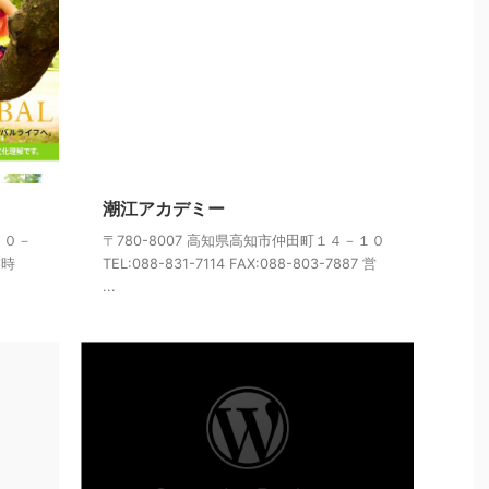
潮江アカデミー
１０－
〒780-8007 高知県高知市仲田町１４－１０
業時
TEL:088-831-7114 FAX:088-803-7887 営
...