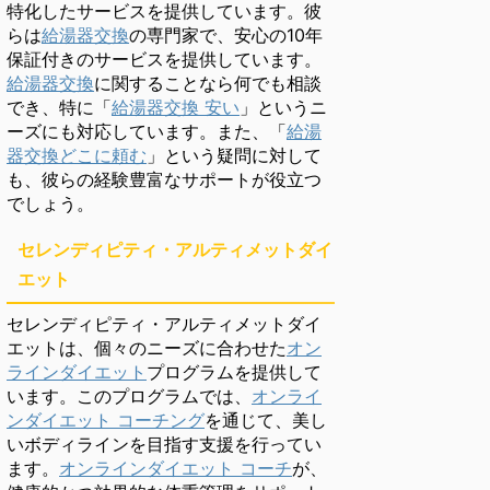
特化したサービスを提供しています。彼
らは
給湯器交換
の専門家で、安心の10年
保証付きのサービスを提供しています。
給湯器交換
に関することなら何でも相談
でき、特に「
給湯器交換 安い
」というニ
ーズにも対応しています。また、「
給湯
器交換どこに頼む
」という疑問に対して
も、彼らの経験豊富なサポートが役立つ
でしょう。
セレンディピティ・アルティメットダイ
エット
セレンディピティ・アルティメットダイ
エットは、個々のニーズに合わせた
オン
ラインダイエット
プログラムを提供して
います。このプログラムでは、
オンライ
ンダイエット コーチング
を通じて、美し
いボディラインを目指す支援を行ってい
ます。
オンラインダイエット コーチ
が、