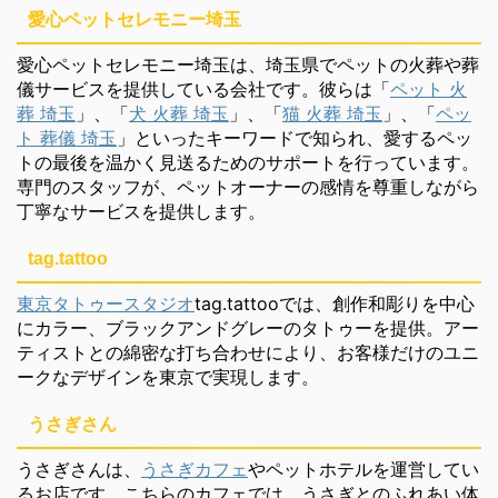
愛心ペットセレモニー埼玉
愛心ペットセレモニー埼玉は、埼玉県でペットの火葬や葬
儀サービスを提供している会社です。彼らは「
ペット 火
葬 埼玉
」、「
犬 火葬 埼玉
」、「
猫 火葬 埼玉
」、「
ペッ
ト 葬儀 埼玉
」といったキーワードで知られ、愛するペッ
トの最後を温かく見送るためのサポートを行っています。
専門のスタッフが、ペットオーナーの感情を尊重しながら
丁寧なサービスを提供します。
tag.tattoo
東京タトゥースタジオ
tag.tattooでは、創作和彫りを中心
にカラー、ブラックアンドグレーのタトゥーを提供。アー
ティストとの綿密な打ち合わせにより、お客様だけのユニ
ークなデザインを東京で実現します。
うさぎさん
うさぎさんは、
うさぎカフェ
やペットホテルを運営してい
るお店です。こちらのカフェでは、うさぎとのふれあい体