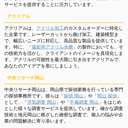
サービスを提供することに注力しています。
アクリアル
アクリアルは、
アクリル加工
のカスタムオーダーに特化し
た企業です。レーザーカットから曲げ加工、建築模型ま
で、幅広いニーズに対応し、高品質な製品を提供していま
す。特に、「
撮影用アクリル水槽
」の製作においても、そ
の技術力を活かし、クライアントのイメージを具現化しま
す。アクリルの可能性を最大限に引き出すアクリアルで、
あなたのアイデアを形にしましょう。
中央リサーチ岡山
中央リサーチ岡山は、岡山県で探偵業務を行っている専門
の探偵事務所です。彼らは「
探偵 岡山
」や「
岡山 探偵
」
として、「
浮気調査 岡山
」や「
不倫調査 岡山
」をはじめ
とした様々な調査サービスを提供しています。確かな調査
技術と地元岡山に根ざした緻密な調査で、個人の悩みや企
業の問題解決に寄り添います。