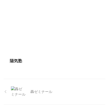
陽気塾
轟ゼミナール