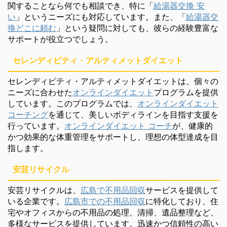
関することなら何でも相談でき、特に「
給湯器交換 安
い
」というニーズにも対応しています。また、「
給湯器交
換どこに頼む
」という疑問に対しても、彼らの経験豊富な
サポートが役立つでしょう。
セレンディピティ・アルティメットダイエット
セレンディピティ・アルティメットダイエットは、個々の
ニーズに合わせた
オンラインダイエット
プログラムを提供
しています。このプログラムでは、
オンラインダイエット
コーチング
を通じて、美しいボディラインを目指す支援を
行っています。
オンラインダイエット コーチ
が、健康的
かつ効果的な体重管理をサポートし、理想の体型達成を目
指します。
安芸リサイクル
安芸リサイクルは、
広島で不用品回収
サービスを提供して
いる企業です。
広島市での不用品回収
に特化しており、住
宅やオフィスからの不用品の処理、清掃、遺品整理など、
多様なサービスを提供しています。迅速かつ信頼性の高い