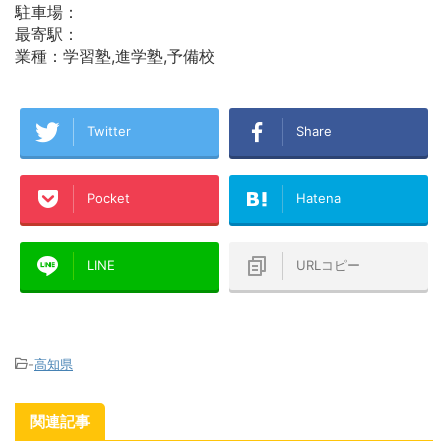
駐車場：
最寄駅：
業種：学習塾,進学塾,予備校
Twitter
Share
Pocket
Hatena
LINE
URLコピー
-
高知県
関連記事