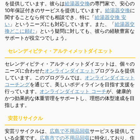
を提供しています。彼らは
給湯器交換
の専門家で、安心の
10年保証付きのサービスを提供しています。
給湯器交換
に
関することなら何でも相談でき、特に「
給湯器交換 安
い
」というニーズにも対応しています。また、「
給湯器交
換どこに頼む
」という疑問に対しても、彼らの経験豊富な
サポートが役立つでしょう。
セレンディピティ・アルティメットダイエット
セレンディピティ・アルティメットダイエットは、個々の
ニーズに合わせた
オンラインダイエット
プログラムを提供
しています。このプログラムでは、
オンラインダイエット
コーチング
を通じて、美しいボディラインを目指す支援を
行っています。
オンラインダイエット コーチ
が、健康的
かつ効果的な体重管理をサポートし、理想の体型達成を目
指します。
安芸リサイクル
安芸リサイクルは、
広島で不用品回収
サービスを提供して
いる企業です。
広島市での不用品回収
に特化しており、住