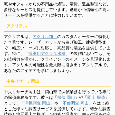
宅やオフィスからの不用品の処理、清掃、遺品整理など、
多様なサービスを提供しています。迅速かつ信頼性の高い
サービスを提供することに注力しています。
アクリアル
アクリアルは、
アクリル加工
のカスタムオーダーに特化し
た企業です。レーザーカットから曲げ加工、建築模型ま
で、幅広いニーズに対応し、高品質な製品を提供していま
す。特に、「
撮影用アクリル水槽
」の製作においても、そ
の技術力を活かし、クライアントのイメージを具現化しま
す。アクリルの可能性を最大限に引き出すアクリアルで、
あなたのアイデアを形にしましょう。
中央リサーチ岡山
中央リサーチ岡山は、岡山県で探偵業務を行っている専門
の探偵事務所です。彼らは「
探偵 岡山
」や「
岡山 探偵
」
として、「
浮気調査 岡山
」や「
不倫調査 岡山
」をはじめ
とした様々な調査サービスを提供しています。確かな調査
技術と地元岡山に根ざした緻密な調査で、個人の悩みや企