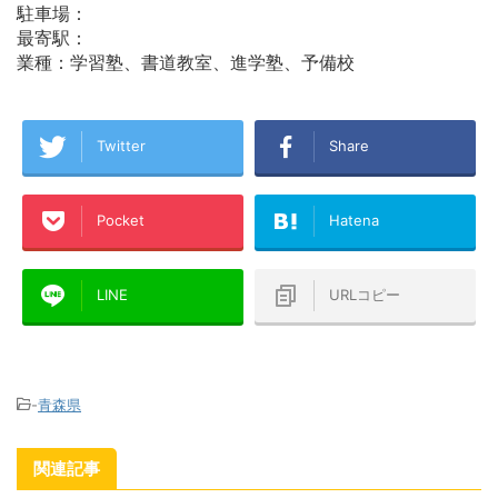
駐車場：
最寄駅：
業種：学習塾、書道教室、進学塾、予備校
Twitter
Share
Pocket
Hatena
LINE
URLコピー
-
青森県
関連記事