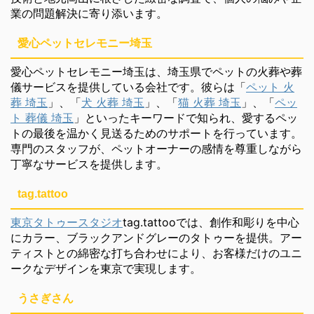
業の問題解決に寄り添います。
愛心ペットセレモニー埼玉
愛心ペットセレモニー埼玉は、埼玉県でペットの火葬や葬
儀サービスを提供している会社です。彼らは「
ペット 火
葬 埼玉
」、「
犬 火葬 埼玉
」、「
猫 火葬 埼玉
」、「
ペッ
ト 葬儀 埼玉
」といったキーワードで知られ、愛するペッ
トの最後を温かく見送るためのサポートを行っています。
専門のスタッフが、ペットオーナーの感情を尊重しながら
丁寧なサービスを提供します。
tag.tattoo
東京タトゥースタジオ
tag.tattooでは、創作和彫りを中心
にカラー、ブラックアンドグレーのタトゥーを提供。アー
ティストとの綿密な打ち合わせにより、お客様だけのユニ
ークなデザインを東京で実現します。
うさぎさん