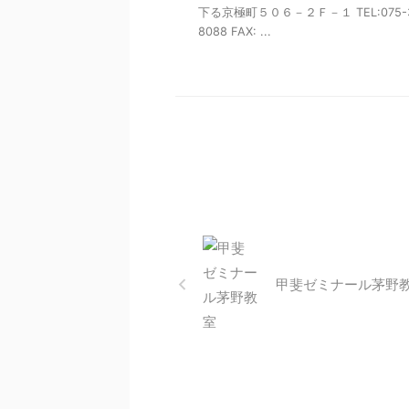
下る京極町５０６－２Ｆ－１ TEL:075-3
8088 FAX: ...
甲斐ゼミナール茅野