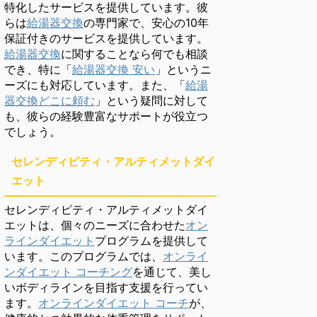
特化したサービスを提供しています。彼
らは
給湯器交換
の専門家で、安心の10年
保証付きのサービスを提供しています。
給湯器交換
に関することなら何でも相談
でき、特に「
給湯器交換 安い
」というニ
ーズにも対応しています。また、「
給湯
器交換どこに頼む
」という疑問に対して
も、彼らの経験豊富なサポートが役立つ
でしょう。
セレンディピティ・アルティメットダイ
エット
セレンディピティ・アルティメットダイ
エットは、個々のニーズに合わせた
オン
ラインダイエット
プログラムを提供して
います。このプログラムでは、
オンライ
ンダイエット コーチング
を通じて、美し
いボディラインを目指す支援を行ってい
ます。
オンラインダイエット コーチ
が、