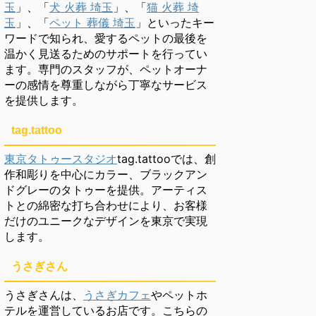
玉
」、「
犬 火葬 埼玉
」、「
猫 火葬 埼
玉
」、「
ペット 葬儀 埼玉
」といったキー
ワードで知られ、愛するペットの最後を
温かく見送るためのサポートを行ってい
ます。専門のスタッフが、ペットオーナ
ーの感情を尊重しながら丁寧なサービス
を提供します。
tag.tattoo
東京タトゥースタジオ
tag.tattooでは、創
作和彫りを中心にカラー、ブラックアン
ドグレーのタトゥーを提供。アーティス
トとの綿密な打ち合わせにより、お客様
だけのユニークなデザインを東京で実現
します。
うさぎさん
うさぎさんは、
うさぎカフェ
やペットホ
テルを運営しているお店です。こちらの