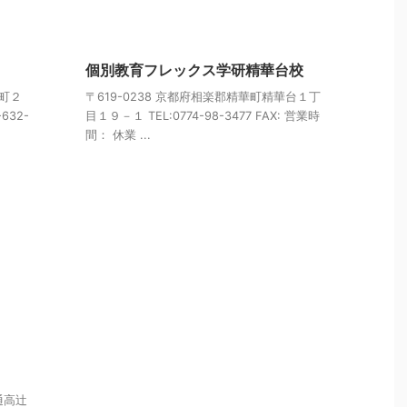
個別教育フレックス学研精華台校
津町２
〒619-0238 京都府相楽郡精華町精華台１丁
-632-
目１９－１ TEL:0774-98-3477 FAX: 営業時
間： 休業 ...
通高辻