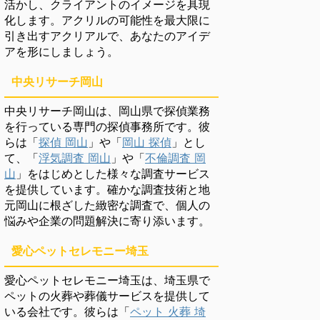
活かし、クライアントのイメージを具現
化します。アクリルの可能性を最大限に
引き出すアクリアルで、あなたのアイデ
アを形にしましょう。
中央リサーチ岡山
中央リサーチ岡山は、岡山県で探偵業務
を行っている専門の探偵事務所です。彼
らは「
探偵 岡山
」や「
岡山 探偵
」とし
て、「
浮気調査 岡山
」や「
不倫調査 岡
山
」をはじめとした様々な調査サービス
を提供しています。確かな調査技術と地
元岡山に根ざした緻密な調査で、個人の
悩みや企業の問題解決に寄り添います。
愛心ペットセレモニー埼玉
愛心ペットセレモニー埼玉は、埼玉県で
ペットの火葬や葬儀サービスを提供して
いる会社です。彼らは「
ペット 火葬 埼