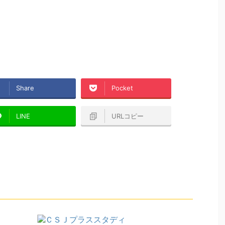
Share
Pocket
LINE
URLコピー