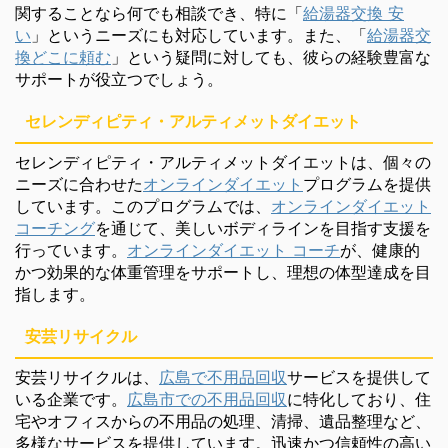
関することなら何でも相談でき、特に「
給湯器交換 安
い
」というニーズにも対応しています。また、「
給湯器交
換どこに頼む
」という疑問に対しても、彼らの経験豊富な
サポートが役立つでしょう。
セレンディピティ・アルティメットダイエット
セレンディピティ・アルティメットダイエットは、個々の
ニーズに合わせた
オンラインダイエット
プログラムを提供
しています。このプログラムでは、
オンラインダイエット
コーチング
を通じて、美しいボディラインを目指す支援を
行っています。
オンラインダイエット コーチ
が、健康的
かつ効果的な体重管理をサポートし、理想の体型達成を目
指します。
安芸リサイクル
安芸リサイクルは、
広島で不用品回収
サービスを提供して
いる企業です。
広島市での不用品回収
に特化しており、住
宅やオフィスからの不用品の処理、清掃、遺品整理など、
多様なサービスを提供しています。迅速かつ信頼性の高い