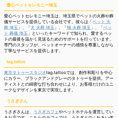
愛心ペットセレモニー埼玉
愛心ペットセレモニー埼玉は、埼玉県でペットの火葬や葬
儀サービスを提供している会社です。彼らは「
ペット 火
葬 埼玉
」、「
犬 火葬 埼玉
」、「
猫 火葬 埼玉
」、「
ペッ
ト 葬儀 埼玉
」といったキーワードで知られ、愛するペッ
トの最後を温かく見送るためのサポートを行っています。
専門のスタッフが、ペットオーナーの感情を尊重しながら
丁寧なサービスを提供します。
tag.tattoo
東京タトゥースタジオ
tag.tattooでは、創作和彫りを中心
にカラー、ブラックアンドグレーのタトゥーを提供。アー
ティストとの綿密な打ち合わせにより、お客様だけのユニ
ークなデザインを東京で実現します。
うさぎさん
うさぎさんは、
うさぎカフェ
やペットホテルを運営してい
るお店です。こちらのカフェでは、うさぎとのふれあい体