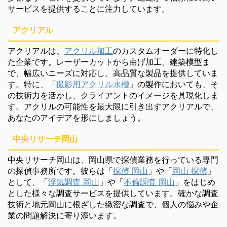
サービスを提供することに注力しています。
アクリアル
アクリアルは、
アクリル加工
のカスタムオーダーに特化し
た企業です。レーザーカットから曲げ加工、建築模型ま
で、幅広いニーズに対応し、高品質な製品を提供していま
す。特に、「
撮影用アクリル水槽
」の製作においても、そ
の技術力を活かし、クライアントのイメージを具現化しま
す。アクリルの可能性を最大限に引き出すアクリアルで、
あなたのアイデアを形にしましょう。
中央リサーチ岡山
中央リサーチ岡山は、岡山県で探偵業務を行っている専門
の探偵事務所です。彼らは「
探偵 岡山
」や「
岡山 探偵
」
として、「
浮気調査 岡山
」や「
不倫調査 岡山
」をはじめ
とした様々な調査サービスを提供しています。確かな調査
技術と地元岡山に根ざした緻密な調査で、個人の悩みや企
業の問題解決に寄り添います。