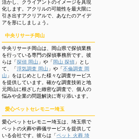
活かし、クライアントのイメージを具現
化します。アクリルの可能性を最大限に
引き出すアクリアルで、あなたのアイデ
アを形にしましょう。
中央リサーチ岡山
中央リサーチ岡山は、岡山県で探偵業務
を行っている専門の探偵事務所です。彼
らは「
探偵 岡山
」や「
岡山 探偵
」とし
て、「
浮気調査 岡山
」や「
不倫調査 岡
山
」をはじめとした様々な調査サービス
を提供しています。確かな調査技術と地
元岡山に根ざした緻密な調査で、個人の
悩みや企業の問題解決に寄り添います。
愛心ペットセレモニー埼玉
愛心ペットセレモニー埼玉は、埼玉県で
ペットの火葬や葬儀サービスを提供して
いる会社です。彼らは「
ペット 火葬 埼