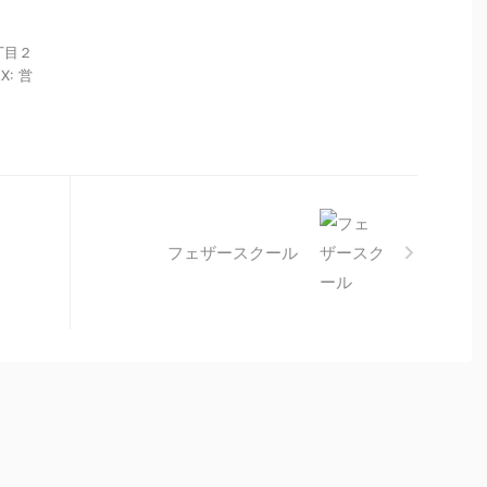
丁目２
X: 営
フェザースクール