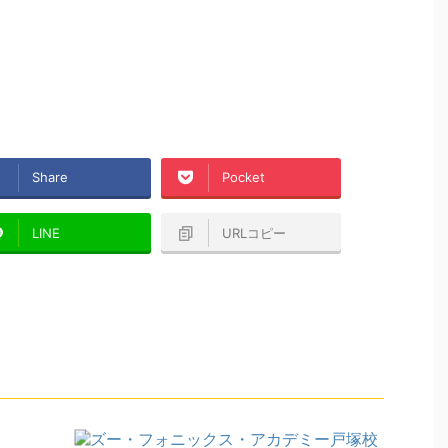
Share
Pocket
LINE
URLコピー