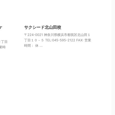
ケ
サクシード北山田校
〒224-0021 神奈川県横浜市都筑区北山田１
丁目１０－５ TEL:045-595-2122 FAX: 営業
２丁目
時間： 休 ...
営業時