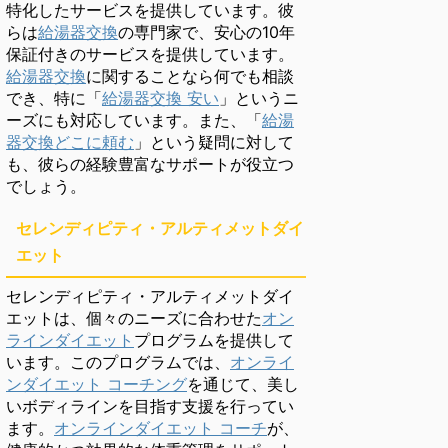
特化したサービスを提供しています。彼
らは
給湯器交換
の専門家で、安心の10年
保証付きのサービスを提供しています。
給湯器交換
に関することなら何でも相談
でき、特に「
給湯器交換 安い
」というニ
ーズにも対応しています。また、「
給湯
器交換どこに頼む
」という疑問に対して
も、彼らの経験豊富なサポートが役立つ
でしょう。
セレンディピティ・アルティメットダイ
エット
セレンディピティ・アルティメットダイ
エットは、個々のニーズに合わせた
オン
ラインダイエット
プログラムを提供して
います。このプログラムでは、
オンライ
ンダイエット コーチング
を通じて、美し
いボディラインを目指す支援を行ってい
ます。
オンラインダイエット コーチ
が、