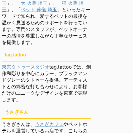
玉
」、「
犬 火葬 埼玉
」、「
猫 火葬 埼
玉
」、「
ペット 葬儀 埼玉
」といったキー
ワードで知られ、愛するペットの最後を
温かく見送るためのサポートを行ってい
ます。専門のスタッフが、ペットオーナ
ーの感情を尊重しながら丁寧なサービス
を提供します。
tag.tattoo
東京タトゥースタジオ
tag.tattooでは、創
作和彫りを中心にカラー、ブラックアン
ドグレーのタトゥーを提供。アーティス
トとの綿密な打ち合わせにより、お客様
だけのユニークなデザインを東京で実現
します。
うさぎさん
うさぎさんは、
うさぎカフェ
やペットホ
テルを運営しているお店です。こちらの