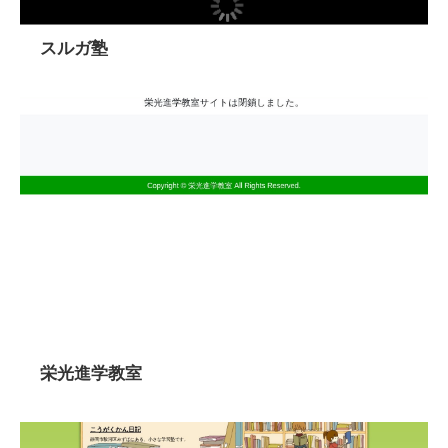
スルガ塾
栄光進学教室