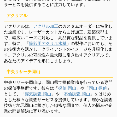
サービスを提供することに注力しています。
アクリアル
アクリアルは、
アクリル加工
のカスタムオーダーに特化し
た企業です。レーザーカットから曲げ加工、建築模型ま
で、幅広いニーズに対応し、高品質な製品を提供していま
す。特に、「
撮影用アクリル水槽
」の製作においても、そ
の技術力を活かし、クライアントのイメージを具現化しま
す。アクリルの可能性を最大限に引き出すアクリアルで、
あなたのアイデアを形にしましょう。
中央リサーチ岡山
中央リサーチ岡山は、岡山県で探偵業務を行っている専門
の探偵事務所です。彼らは「
探偵 岡山
」や「
岡山 探偵
」
として、「
浮気調査 岡山
」や「
不倫調査 岡山
」をはじめ
とした様々な調査サービスを提供しています。確かな調査
技術と地元岡山に根ざした緻密な調査で、個人の悩みや企
業の問題解決に寄り添います。