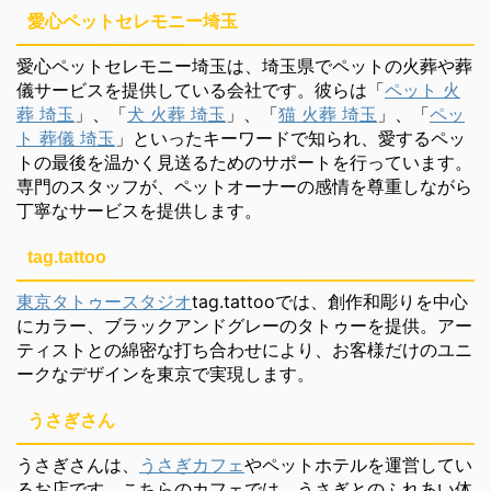
愛心ペットセレモニー埼玉
愛心ペットセレモニー埼玉は、埼玉県でペットの火葬や葬
儀サービスを提供している会社です。彼らは「
ペット 火
葬 埼玉
」、「
犬 火葬 埼玉
」、「
猫 火葬 埼玉
」、「
ペッ
ト 葬儀 埼玉
」といったキーワードで知られ、愛するペッ
トの最後を温かく見送るためのサポートを行っています。
専門のスタッフが、ペットオーナーの感情を尊重しながら
丁寧なサービスを提供します。
tag.tattoo
東京タトゥースタジオ
tag.tattooでは、創作和彫りを中心
にカラー、ブラックアンドグレーのタトゥーを提供。アー
ティストとの綿密な打ち合わせにより、お客様だけのユニ
ークなデザインを東京で実現します。
うさぎさん
うさぎさんは、
うさぎカフェ
やペットホテルを運営してい
るお店です。こちらのカフェでは、うさぎとのふれあい体