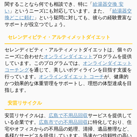
関することなら何でも相談でき、特に「
給湯器交換 安
い
」というニーズにも対応しています。また、「
給湯器交
換どこに頼む
」という疑問に対しても、彼らの経験豊富な
サポートが役立つでしょう。
セレンディピティ・アルティメットダイエット
セレンディピティ・アルティメットダイエットは、個々の
ニーズに合わせた
オンラインダイエット
プログラムを提供
しています。このプログラムでは、
オンラインダイエット
コーチング
を通じて、美しいボディラインを目指す支援を
行っています。
オンラインダイエット コーチ
が、健康的
かつ効果的な体重管理をサポートし、理想の体型達成を目
指します。
安芸リサイクル
安芸リサイクルは、
広島で不用品回収
サービスを提供して
いる企業です。
広島市での不用品回収
に特化しており、住
宅やオフィスからの不用品の処理、清掃、遺品整理など、
多様なサービスを提供しています。迅速かつ信頼性の高い