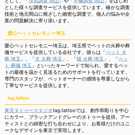
として、「
浮気調査 岡山
」や「
不倫調査 岡山
」をはじめ
とした様々な調査サービスを提供しています。確かな調査
技術と地元岡山に根ざした緻密な調査で、個人の悩みや企
業の問題解決に寄り添います。
愛心ペットセレモニー埼玉
愛心ペットセレモニー埼玉は、埼玉県でペットの火葬や葬
儀サービスを提供している会社です。彼らは「
ペット 火
葬 埼玉
」、「
犬 火葬 埼玉
」、「
猫 火葬 埼玉
」、「
ペッ
ト 葬儀 埼玉
」といったキーワードで知られ、愛するペッ
トの最後を温かく見送るためのサポートを行っています。
専門のスタッフが、ペットオーナーの感情を尊重しながら
丁寧なサービスを提供します。
tag.tattoo
東京タトゥースタジオ
tag.tattooでは、創作和彫りを中心
にカラー、ブラックアンドグレーのタトゥーを提供。アー
ティストとの綿密な打ち合わせにより、お客様だけのユニ
ークなデザインを東京で実現します。