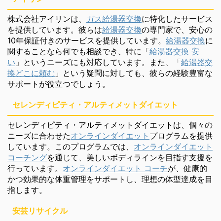
株式会社アイリンは、
ガス給湯器交換
に特化したサービス
を提供しています。彼らは
給湯器交換
の専門家で、安心の
10年保証付きのサービスを提供しています。
給湯器交換
に
関することなら何でも相談でき、特に「
給湯器交換 安
い
」というニーズにも対応しています。また、「
給湯器交
換どこに頼む
」という疑問に対しても、彼らの経験豊富な
サポートが役立つでしょう。
セレンディピティ・アルティメットダイエット
セレンディピティ・アルティメットダイエットは、個々の
ニーズに合わせた
オンラインダイエット
プログラムを提供
しています。このプログラムでは、
オンラインダイエット
コーチング
を通じて、美しいボディラインを目指す支援を
行っています。
オンラインダイエット コーチ
が、健康的
かつ効果的な体重管理をサポートし、理想の体型達成を目
指します。
安芸リサイクル